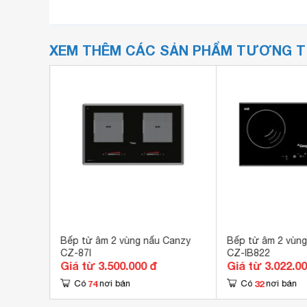
XEM THÊM CÁC SẢN PHẨM TƯƠNG 
SG001
Bếp từ âm 2 vùng nấu Canzy
Bếp từ âm 2 vùng
CZ-87I
CZ-IB822
Giá từ 3.500.000 đ
Giá từ 3.022.0
74
32
Có
nơi bán
Có
nơi bán