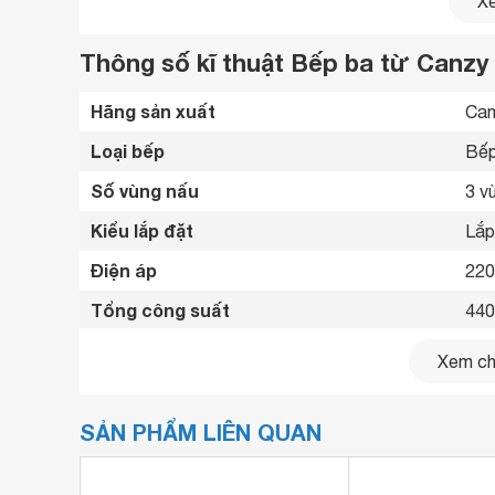
Xe
Thông số kĩ thuật Bếp ba từ Canz
Hãng sản xuất
Can
Loại bếp
Bếp
Số vùng nấu
3 v
Kiểu lắp đặt
Lắp
Điện áp
220
Tổng công suất
44
Lò 
Công suất vùng nấu
Xem chi
Lò 
Bảng điều khiển
Điề
SẢN PHẨM LIÊN QUAN
Chất liệu mặt bếp
Mặt
Loại nồi nấu
Chỉ