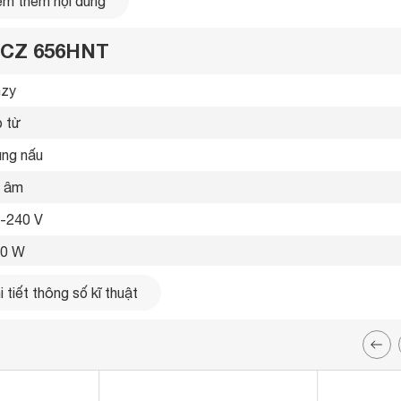
m thêm nội dung
y CZ 656HNT
zy 
 từ 
ùng nấu 
 âm 
-240 V
00 W
trái: 1900W, Booster: 2200W

 tiết thông số kĩ thuật
phải: 1900W, Booster: 2200W 
u khiển cảm ứng trượt Slide 
 kính Kanger 
 sử dụng loại nồi có đế nhiễm từ 