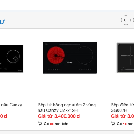
TỰ
 nấu Canzy
Bếp từ hồng ngoại âm 2 vùng
Bếp điện t
nấu Canzy CZ-212HI
SG007H
00 đ
Giá từ 3.400.000 đ
Giá từ 3.
36
10
Có
nơi bán
Có
nơi