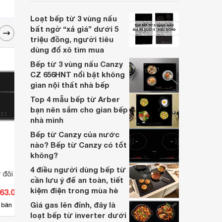
thành viên, đặc biệt trong bối cảnh mức
giá bán đang được giảm khá sâu.
Loạt bếp từ 3 vùng nấu
bất ngờ “xả giá” dưới 5
triệu đồng, người tiêu
dùng đổ xô tìm mua
Bếp từ 3 vùng nấu Canzy
CZ 656HNT nổi bật không
gian nội thất nhà bếp
Top 4 mẫu bếp từ Arber
bạn nên sắm cho gian bếp
nhà mình
Bếp từ Canzy của nước
nào? Bếp từ Canzy có tốt
không?
4 điều người dùng bếp từ
ừ đôi Canzy CZ-
Bếp từ đôi Canzy CZ-SG002
Bếp t
cần lưu ý để an toàn, tiết
CZ-Q
kiệm điện trong mùa hè
063.000 đ
Giá từ 2.796.000 đ
Giá 
Giá gas lên đỉnh, đây là
32
 bán
Có
nơi bán
Có
loạt bếp từ inverter dưới