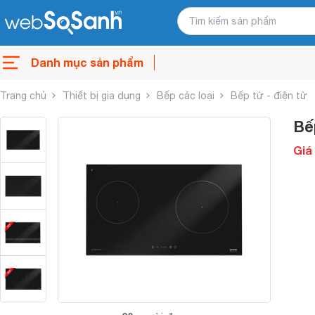
Danh mục sản phẩm
Trang chủ
Thiết bị gia dụng
Bếp các loại
Bếp từ - điện từ
Bế
Giá 