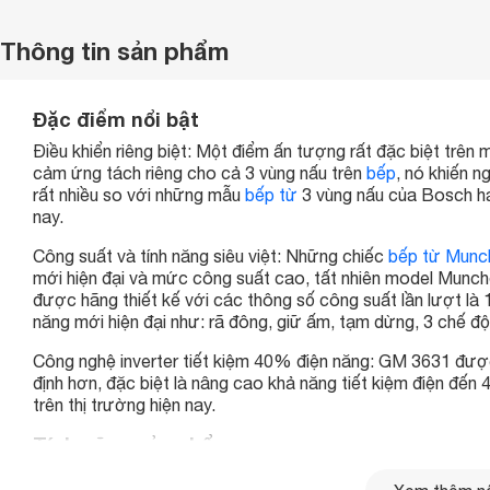
Thông tin sản phẩm
Đặc điểm nổi bật
Điều khiển riêng biệt: Một điểm ấn tượng rất đặc biệt trê
cảm ứng tách riêng cho cả 3 vùng nấu trên
bếp
, nó khiến 
rất nhiều so với những mẫu
bếp từ
3 vùng nấu của Bosch ha
nay.
Công suất và tính năng siêu việt: Những chiếc
bếp từ Munc
mới hiện đại và mức công suất cao, tất nhiên model Munch
được hãng thiết kế với các thông số công suất lần lượt l
năng mới hiện đại như: rã đông, giữ ấm, tạm dừng, 3 chế độ 
Công nghệ inverter tiết kiệm 40% điện năng: GM 3631 được
định hơn, đặc biệt là nâng cao khả năng tiết kiệm điện đế
trên thị trường hiện nay.
Tính năng sản phẩm
Kính Schott Ceran vát cạnh