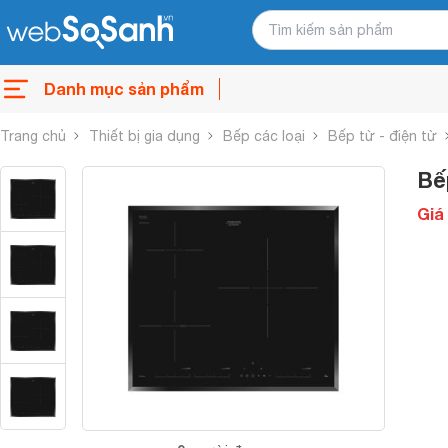
Danh mục sản phẩm
Trang chủ
Thiết bị gia dụng
Bếp các loại
Bếp từ - điện từ
Bế
Giá 