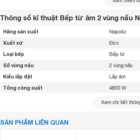
Xem thêm nộ
Thông số kĩ thuật Bếp từ âm 2 vùng nấu N
Hãng sản xuất
Napoliz 
Xuất xứ
Đức 
Loại bếp
Bếp từ 
Số vùng nấu
2 vùng nấu 
Kiểu lắp đặt
Lắp âm 
Tổng công suất
4800 W
Công suất vùng nấu
Trái: 2400W -
Xem chi tiết thông
Bảng điều khiển
Cảm ứng 
SẢN PHẨM LIÊN QUAN
Loại nồi nấu
Chỉ sử dụng lo
Chế độ hẹn giờ
Có hẹn giờ 
Về thiết kế của bếp từ âm 2 vùng nấu Napoliz ITC 818