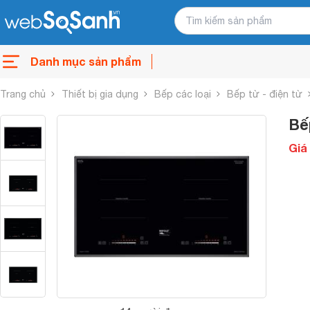
Danh mục sản phẩm
Trang chủ
Thiết bị gia dụng
Bếp các loại
Bếp từ - điện từ
Bế
Giá 