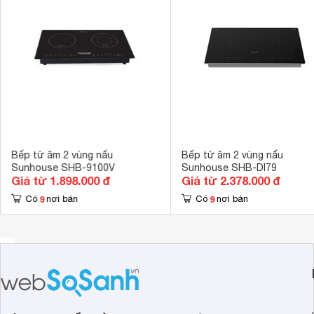
Kích thước lắp âm
680 x 390 m
Hiệu suất nấu ăn nhanh chóng cùng nhiều chế độ nấ
Tính năng an toàn
Tự động ngắt 
Bếp điện từ
đôi Sunhouse SHB-DI99MT có khả năng nấu nư
qua chỉ số công suất vốn có lên tới 2000W. Do công suất lớn
không thất thoát ra môi trường giúp người nấu được rút ng
kể cho mọi nhà.
Không chỉ được thiết kế bắt mắt cùng khả năng nấu ăn nh
trang bị các chế độ nấu cơ bản như:
Chiên xào rán: Chỉ cần bấm nút “Stir Fry” là người dùng đã c
Bếp từ âm 2 vùng nấu
Bếp từ âm 2 vùng nấu
giản và thuận tiện. Tùy theo từng loại món ăn mà người nấu
Sunhouse SHB-9100V
Sunhouse SHB-DI79
hoạt thông qua bảng điều khiển điện tử nhé.
Giá từ 1.898.000 đ
Giá từ 2.378.000 đ
Bếp từ Sunhouse SHB-DI99MT nổi bật với hai chức năng là 
9
9
dụng công nghệ tiên tiến hàng đầu, tính năng rã đông của S
Có
nơi bán
Có
nơi bán
các phương pháp rã đông truyền thống, đồng thời vẫn giữ
thực phẩm.