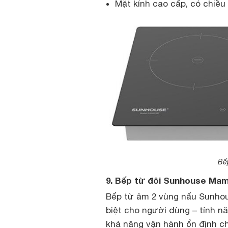
Mặt kính cao cấp, có chiều 
Bế
9. Bếp từ đôi Sunhouse M
Bếp từ âm 2 vùng nấu Sunh
biệt cho người dùng – tính nă
khả năng vận hành ổn định c