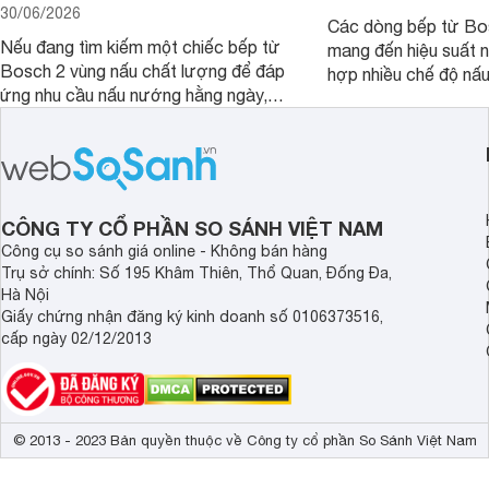
30/06/2026
Các dòng bếp từ Bo
Nếu đang tìm kiếm một chiếc bếp từ
mang đến hiệu suất 
Bosch 2 vùng nấu chất lượng để đáp
hợp nhiều chế độ nấu
ứng nhu cầu nấu nướng hằng ngày,
ưu hiệu quả sử dụng 
PPI82560MS là một trong những lựa
đây là một số mẫu b
chọn đáng cân nhắc.
vùng nấu đáng mua hi
CÔNG TY CỔ PHẦN SO SÁNH VIỆT NAM
Công cụ so sánh giá online - Không bán hàng
Trụ sở chính: Số 195 Khâm Thiên, Thổ Quan, Đống Đa,
Hà Nội
Giấy chứng nhận đăng ký kinh doanh số 0106373516,
cấp ngày 02/12/2013
© 2013 - 2023 Bản quyền thuộc về Công ty cổ phần So Sánh Việt Nam