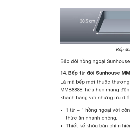
Bếp đô
Bếp đôi hồng ngoại Sunhous
14. Bếp từ đôi Sunhouse M
Là mã bếp mới thuộc thương 
MMB888EI hứa hẹn mang đến n
khách hàng với những ưu đi
1 từ + 1 hồng ngoại với cô
thức ăn nhanh chóng.
Thiết kế khóa bàn phím hi