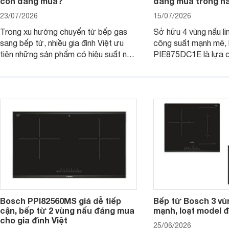
còn đáng mua?
đáng mua trong n
23/07/2026
15/07/2026
Trong xu hướng chuyển từ bếp gas
Sở hữu 4 vùng nấu li
sang bếp từ, nhiều gia đình Việt ưu
công suất mạnh mẽ,
tiên những sản phẩm có hiệu suất nấu
PIE875DC1E là lựa 
nướng cao, độ bền tốt và đến từ các
nhu cầu nấu nướng củ
thương hiệu uy tín. Bosch
thời được trang bị nh
PVJ631FB1E là một trong những
minh và tính năng an 
mẫu bếp đáp ứng tốt các tiêu chí này.
Bosch PPI82560MS giá dễ tiếp
Bếp từ Bosch 3 vù
cận, bếp từ 2 vùng nấu đáng mua
mạnh, loạt model 
cho gia đình Việt
25/06/2026