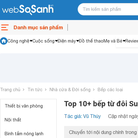
Danh mục sản phẩm
Công nghệ
Cuộc sống
Điện máy
Đồ thể thao
Mẹ và Bé
Revie
Trang chủ
Tin tức
Nhà cửa & Đời sống
Bếp các loại
Top 10+ bếp từ đôi S
Thiết bị văn phòng
Tác giả: Vũ Thúy
Cập nhật ngày
Nội thất
Chuyển tới nội dung chính trong 
Bình tắm nóng lạnh