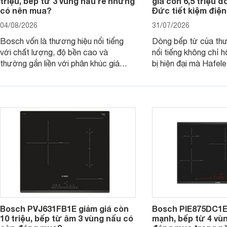
triệu, bếp từ 3 vùng nấu rẻ nhưng
giá còn 6,5 triệu 
có nên mua?
Đức tiết kiệm điện
04/08/2026
31/07/2026
Bosch vốn là thương hiệu nổi tiếng
Dòng bếp từ của th
với chất lượng, độ bền cao và
nổi tiếng không chỉ hộ
thường gắn liền với phân khúc giá
bị hiện đại mà Hafe
cao. Tuy nhiên, trên thị trường hiện
536.61.886 còn đan
nay, mẫu bếp từ Bosch 3 vùng nấu
hàng, siêu thị điện m
PUC61KAA5E lại đang được nhiều
đưa tới lựa chọn ch
đơn vị phân phối với mức giá khá dễ
gia đình.
tiếp cận, thu hút sự quan tâm của
nhiều người tiêu dùng.
Bosch PVJ631FB1E giảm giá còn
Bosch PIE875DC1E
10 triệu, bếp từ âm 3 vùng nấu có
mạnh, bếp từ 4 vù