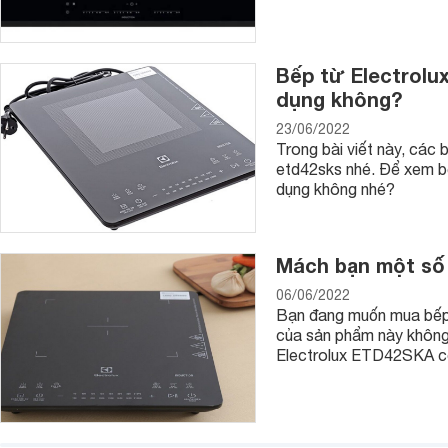
dễ dàng sử dụng, dễ tùy chỉnh để lựa chọn công suất và nhi
4. Bếp từ Electrolux ETD42SKS
Bếp từ Electrolu
Bếp có thiết kế rất mỏng, thích hợp cho mọi căn bếp hiện đạ
ninh, nấu lẩu, chiên, xào, đun nước, hấp cùng với 8 mức công
dụng không?
nhanh chóng, tiết kiệm được điện năng hơn. Ngoài ra bếp còn
23/06/2022
nướng của bạn sẽ trở nên thuận tiện hơn nhiều. Giá tham kh
Trong bài viết này, các 
5. Bếp từ đôi Electrolux EHI 7260 BA
etd42sks nhé. Để xem b
dụng không nhé?
Mách bạn một số 
06/06/2022
Bạn đang muốn mua bếp 
của sản phẩm này không 
Electrolux ETD42SKA có