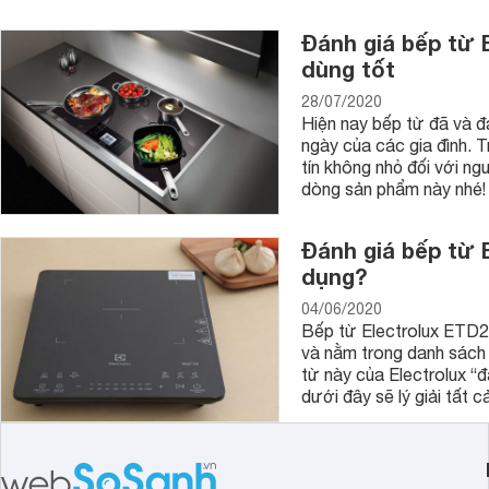
Đánh giá bếp từ E
dùng tốt
28/07/2020
Hiện nay bếp từ đã và đ
ngày của các gia đình. T
tín không nhỏ đối với ng
dòng sản phẩm này nhé!
Đánh giá bếp từ 
dụng?
04/06/2020
Bếp từ Electrolux ETD2
và nằm trong danh sách 
từ này của Electrolux 
dưới đây sẽ lý giải tất c
Được thiết kế lắp âm kệ nên mang đến sự gọn gàng, rộng rãi
vùng nấu có tổng công suất lên đến 3200W do đó mà việc n
bằng kính Ceramic có độ dày 0.4 mm, có khả năng chịu nhiệt,
đồng.