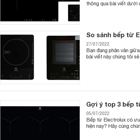
thông qua bài viết dưới 
So sánh bếp từ E
27/07/2022
Bạn đang phân vân giữa 
bài viết này chúng tôi 
Gợi ý top 3 bếp t
05/07/2022
Bếp từ Electrolux có ư
hiện nay? Hãy cùng chúng
Bếp có thiết kế cực kỳ mỏng giúp làm tăng thêm phần sang t
nấu tự động đó là ninh, nấu lẩu, chiên, xào, đun nước, hấp. 