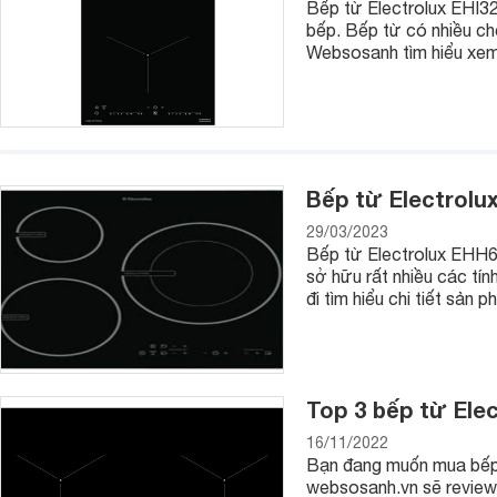
Bếp từ Electrolux EHI32
bếp. Bếp từ có nhiều ch
Websosanh tìm hiểu xem
Bếp có kích thước nhỏ gọn, dễ dàng di chuyển, mang đến sự
làm tôn thêm vẻ đẹp cho không gian bếp. Bếp từ Electrolux
hiển thị rõ ràng, dễ dàng quan sát và dễ dàng thao tác. Giá
2. Bếp từ Electrolux ETD42SKR
Đây là dòng
bếp từ đơn
có công suất lên đến 2100W nên bếp
Bếp từ Electrolu
bề mặt bếp bằng kính Ceramic chống chịu nhiệt, chịu lực, ch
Giá tham khảo: 2.080.000 đồng.
29/03/2023
Bếp từ Electrolux EHH6
3. Bếp từ Electrolux ETD42SKA
sở hữu rất nhiều các tí
đi tìm hiểu chi tiết sản 
Top 3 bếp từ Elec
16/11/2022
Bạn đang muốn mua bếp 
websosanh.vn sẽ review t