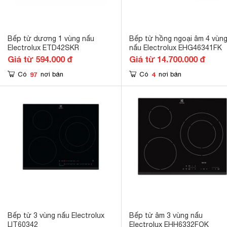
Bếp từ dương 1 vùng nấu
Bếp từ hồng ngoại âm 4 vùn
Electrolux ETD42SKR
nấu Electrolux EHG46341FK
Giá từ 594.000 đ
Giá từ 14.700.000 đ
97
4
Có
nơi bán
Có
nơi bán
Bếp từ 3 vùng nấu Electrolux
Bếp từ âm 3 vùng nấu
LIT60342
Electrolux EHH6332FOK