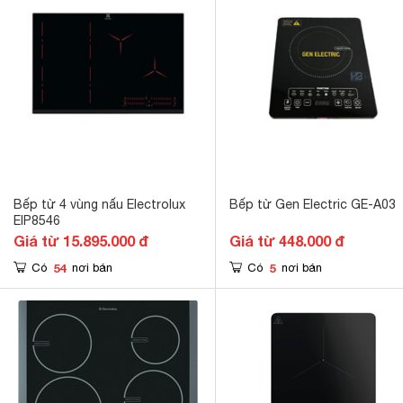
Bếp từ 4 vùng nấu Electrolux
Bếp từ Gen Electric GE-A03
EIP8546
Giá từ 15.895.000 đ
Giá từ 448.000 đ
54
5
Có
nơi bán
Có
nơi bán