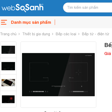
Danh mục sản phẩm
Trang chủ
Thiết bị gia dụng
Bếp các loại
Bếp từ - điện từ
Bế
Giá 