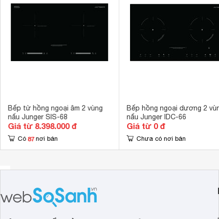
Thiết kế đèn cảnh báo bếp vẫn còn nóng sau khi sử dụng
Đa tính năng, không kén nồi, thời gian sôi nhanh với 8 mức 
Chế độ cài đặt hẹn giờ tắt/ bật tự động thông minh.
Thời gian tự động cài đặt lên đến 360 phút.
Bếp từ hồng ngoại âm 2 vùng
Bếp hồng ngoại dương 2 vù
nấu Junger SIS-68
nấu Junger IDC-66
Giá từ 8.398.000 đ
Giá từ 0 đ
87
Có
nơi bán
Chưa có nơi bán