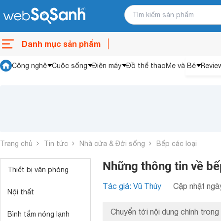
Danh mục sản phẩm
Công nghệ
Cuộc sống
Điện máy
Đồ thể thao
Mẹ và Bé
Revie
Trang chủ
Tin tức
Nhà cửa & Đời sống
Bếp các loại
Những thông tin về bế
Thiết bị văn phòng
Tác giả: Vũ Thúy
Cập nhật ngày
Nội thất
Chuyển tới nội dung chính trong 
Bình tắm nóng lạnh