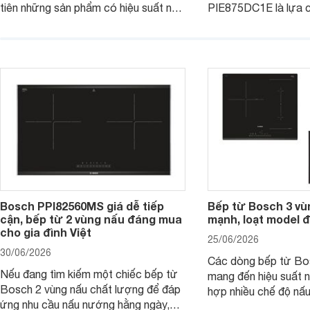
tiên những sản phẩm có hiệu suất nấu
PIE875DC1E là lựa 
nướng cao, độ bền tốt và đến từ các
nhu cầu nấu nướng củ
thương hiệu uy tín. Bosch
thời được trang bị nh
PVJ631FB1E là một trong những
minh và tính năng an 
mẫu bếp đáp ứng tốt các tiêu chí này.
Bosch PPI82560MS giá dễ tiếp
Bếp từ Bosch 3 vù
cận, bếp từ 2 vùng nấu đáng mua
mạnh, loạt model 
cho gia đình Việt
25/06/2026
30/06/2026
Các dòng bếp từ Bo
Nếu đang tìm kiếm một chiếc bếp từ
mang đến hiệu suất 
Bosch 2 vùng nấu chất lượng để đáp
hợp nhiều chế độ nấu
ứng nhu cầu nấu nướng hằng ngày,
ưu hiệu quả sử dụng 