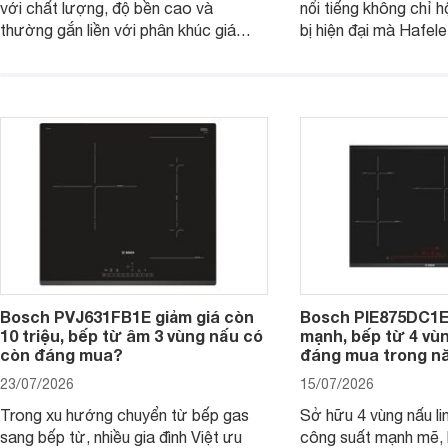
với chất lượng, độ bền cao và
nổi tiếng không chỉ hộ
thường gắn liền với phân khúc giá
bị hiện đại mà Hafe
cao. Tuy nhiên, trên thị trường hiện
536.61.886 còn đan
nay, mẫu bếp từ Bosch 3 vùng nấu
hàng, siêu thị điện m
PUC61KAA5E lại đang được nhiều
đưa tới lựa chọn ch
đơn vị phân phối với mức giá khá dễ
gia đình.
tiếp cận, thu hút sự quan tâm của
nhiều người tiêu dùng.
Bosch PVJ631FB1E giảm giá còn
Bosch PIE875DC1E
10 triệu, bếp từ âm 3 vùng nấu có
mạnh, bếp từ 4 vù
còn đáng mua?
đáng mua trong n
23/07/2026
15/07/2026
Trong xu hướng chuyển từ bếp gas
Sở hữu 4 vùng nấu li
sang bếp từ, nhiều gia đình Việt ưu
công suất mạnh mẽ,