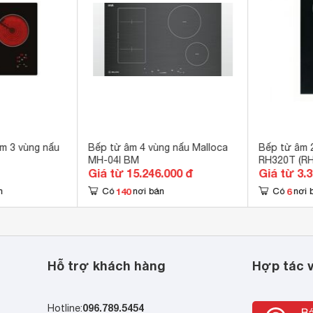
 x 475 mm
m 3 vùng nấu
Bếp từ âm 4 vùng nấu Malloca
Bếp từ âm 
MH-04I BM
RH320T (RH
Giá từ 15.246.000 đ
Giá từ 3.
140
6
n
Có
nơi bán
Có
nơi 
Hỗ trợ khách hàng
Hợp tác v
096.789.5454
Hotline: