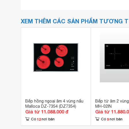
XEM THÊM CÁC SẢN PHẨM TƯƠNG 
Malloca
Bếp hồng ngoại âm 4 vùng nấu
Bếp từ âm 2 vùng
Malloca DZ-7354 (DZ7354)
MH-02IN
Giá từ 11.088.000 đ
Giá từ 11.880.
12
9
Có
nơi bán
Có
nơi bán