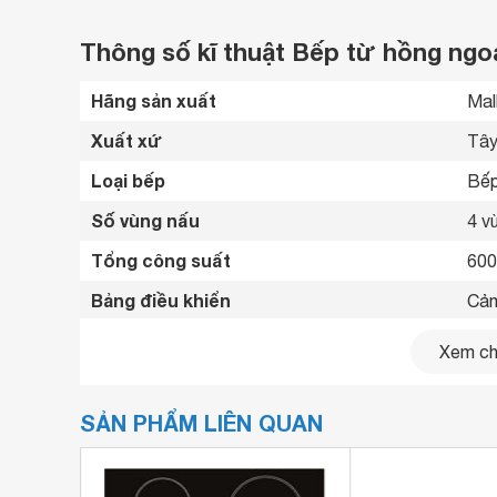
Thông số kĩ thuật Bếp từ hồng ngo
Hãng sản xuất
Mal
Xuất xứ
Tây
Loại bếp
Bếp
Số vùng nấu
4 v
Tổng công suất
60
Bảng điều khiển
Cảm
Loại nồi nấu
Chỉ
Xem chi
Chế độ hẹn giờ
Có 
SẢN PHẨM LIÊN QUAN
Tiện ích
Khó
Kích thước
580