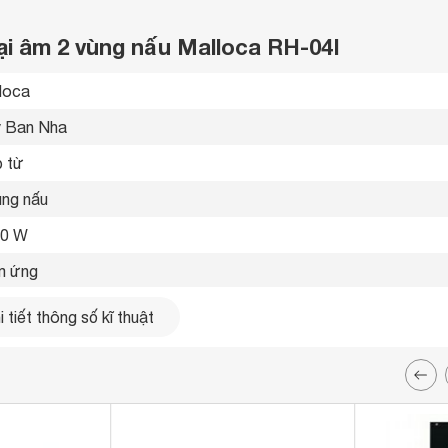
ại âm 2 vùng nấu Malloca RH-04I
loca 
 Ban Nha 
 từ 
ùng nấu 
00 W
 ứng 
 sử dụng loại nồi có đế nhiễm từ 
 tiết thông số kĩ thuật
hẹn giờ 
a an toàn 
 x 510 x 60 mm