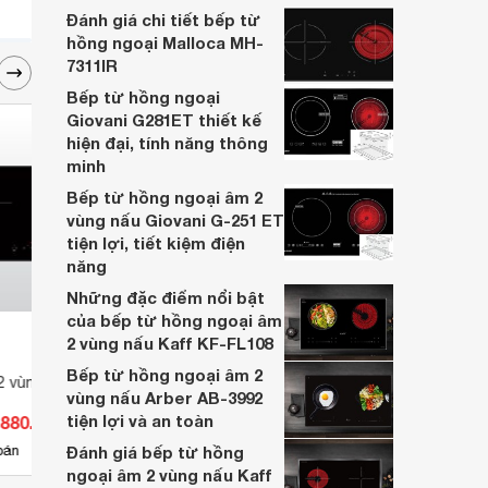
từ các thương hiệu đình đám dưới đây
Đánh giá chi tiết bếp từ
nhé.
hồng ngoại Malloca MH-
7311IR
Bếp từ hồng ngoại
Giovani G281ET thiết kế
hiện đại, tính năng thông
minh
Bếp từ hồng ngoại âm 2
vùng nấu Giovani G-251 ET
tiện lợi, tiết kiệm điện
năng
Những đặc điểm nổi bật
của bếp từ hồng ngoại âm
2 vùng nấu Kaff KF-FL108
Bếp từ hồng ngoại âm 2
2 vùng nấu Malloca
vùng nấu Arber AB-3992
tiện lợi và an toàn
.880.000 đ
bán
Đánh giá bếp từ hồng
ngoại âm 2 vùng nấu Kaff