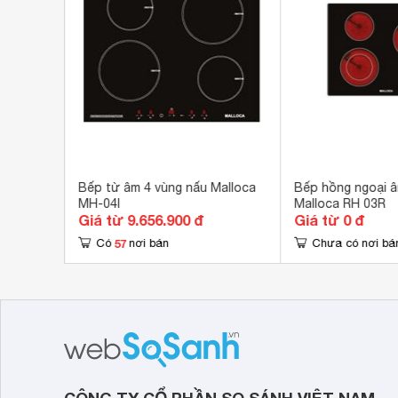
Kích thước lắp âm
530
2 vùng
Bếp từ âm 4 vùng nấu Malloca
Bếp hồng ngoại â
MH-04I
Malloca RH 03R
Giá từ 9.656.900 đ
Giá từ 0 đ
57
Có
nơi bán
Chưa có nơi bá