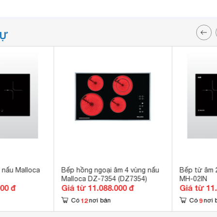
TỰ
 nấu Malloca
Bếp hồng ngoại âm 4 vùng nấu
Bếp từ âm 
Malloca DZ-7354 (DZ7354)
MH-02IN
000 đ
Giá từ 11.088.000 đ
Giá từ 11
12
9
Có
nơi bán
Có
nơi 