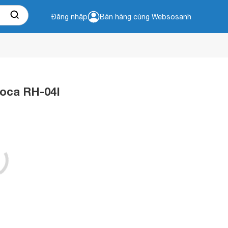
Đăng nhập
Bán hàng cùng Websosanh
loca RH-04I