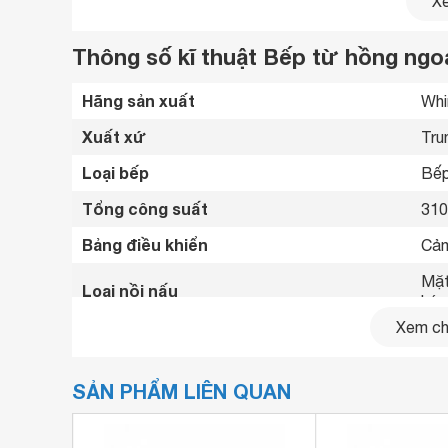
Xe
Thông số kĩ thuật Bếp từ hồng ngo
Hãng sản xuất
Whi
Xuất xứ
Tru
Loại bếp
Bếp
Tổng công suất
31
Bảng điều khiển
Cảm
Bếp điện từ hồng ngoại Whirlpool ACH7327-BL
điểm nhấn cho không gian sử dụng
Mặt
Loại nồi nấu
kén 
Xem chi
Chế độ hẹn giờ
Có 
Tiện ích
Bản
SẢN PHẨM LIÊN QUAN
Kích thước
735
Kích thước lắp âm
670