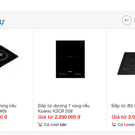
TỰ
vùng nấu
Bếp từ dương 1 vùng nấu
Bếp từ đôi
0KN
Koenic KSCR 558
00 đ
Giá từ 2.290.000 đ
Giá từ 2.
3
10
Có
nơi bán
Có
nơi