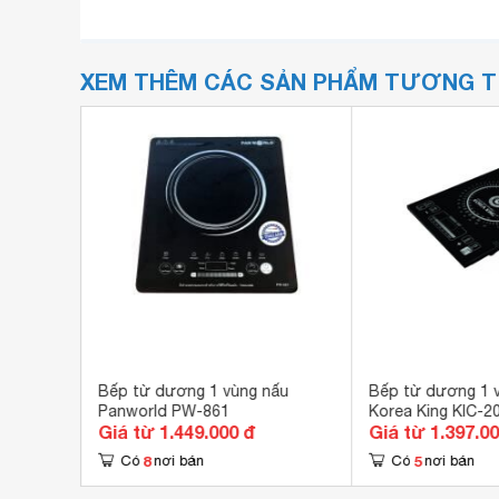
XEM THÊM CÁC SẢN PHẨM TƯƠNG 
CI-3366
Bếp từ dương 1 vùng nấu
Bếp từ dương 1 
Panworld PW-861
Korea King KIC-2
Giá từ 1.449.000 đ
Giá từ 1.397.0
8
5
Có
nơi bán
Có
nơi bán