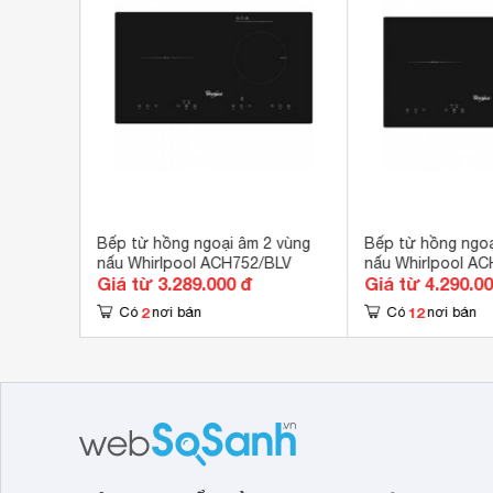
Khối lượng
8.5
2 vùng
Bếp từ hồng ngoại âm 2 vùng
Bếp từ hồng ngoạ
nấu Whirlpool ACH752/BLV
nấu Whirlpool A
Giá từ 3.289.000 đ
Giá từ 4.290.0
2
12
Có
nơi bán
Có
nơi bán