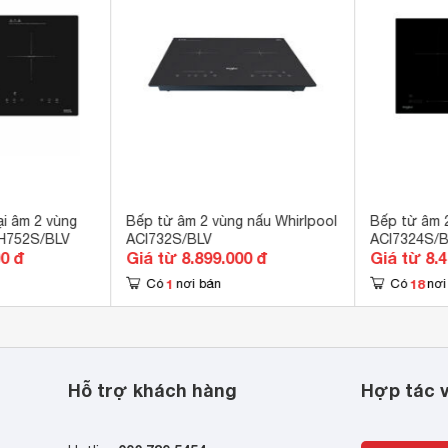
 kg
i âm 2 vùng
Bếp từ âm 2 vùng nấu Whirlpool
Bếp từ âm 2
CH752S/BLV
ACI732S/BLV
ACI7324S/
00 đ
Giá từ 8.899.000 đ
Giá từ 8.
1
18
Có
nơi bán
Có
nơi
Hỗ trợ khách hàng
Hợp tác v