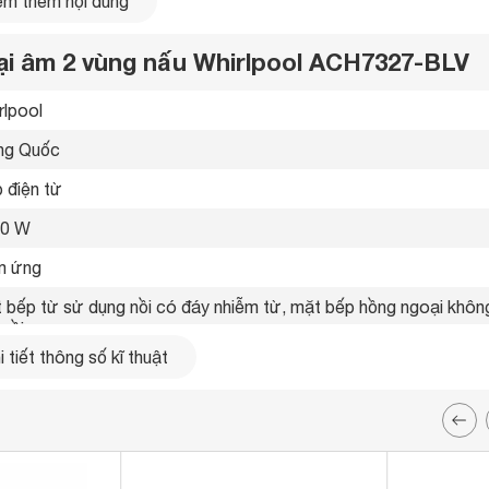
m thêm nội dung
ại âm 2 vùng nấu Whirlpool ACH7327-BLV
rlpool 
ng Quốc 
 điện từ 
00 W
 ứng 
V thiết kế sang trọng, hiện đại, có thể lắp đặt âm, tạo
 bếp từ sử dụng nồi có đáy nhiễm từ, mặt bếp hồng ngoại không
nồi 
 tiết thông số kĩ thuật
hẹn giờ 
g điều khiển cảm ứng sang trọng 
 x 416 x 80 mm
 x 390 mm