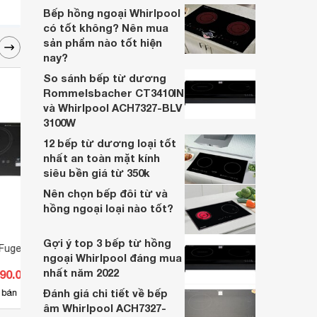
bếp từ 1, 2 hay nhiều vùng nấu hơn.
Bếp hồng ngoại Whirlpool
có tốt không? Nên mua
sản phẩm nào tốt hiện
nay?
So sánh bếp từ dương
Rommelsbacher CT3410IN
và Whirlpool ACH7327-BLV
3100W
12 bếp từ dương loại tốt
nhất an toàn mặt kính
siêu bền giá từ 350k
Nên chọn bếp đôi từ và
hồng ngoại loại nào tốt?
Gợi ý top 3 bếp từ hồng
 Fuger 888PRO
Bếp từ 3 vùng nấu Maadela
Bếp đ
ngoại Whirlpool đáng mua
QUADRAT MD-399I
201
nhất năm 2022
090.000 đ
Giá từ 1.475.925 đ
Giá 
Đánh giá chi tiết về bếp
3
 bán
Có
nơi bán
Có
âm Whirlpool ACH7327-