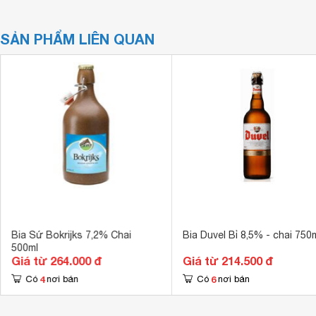
SẢN PHẨM LIÊN QUAN
Bia Sứ Bokrijks 7,2% Chai
Bia Duvel Bỉ 8,5% - chai 750
500ml
Giá từ 264.000 đ
Giá từ 214.500 đ
4
6
Có
nơi bán
Có
nơi bán