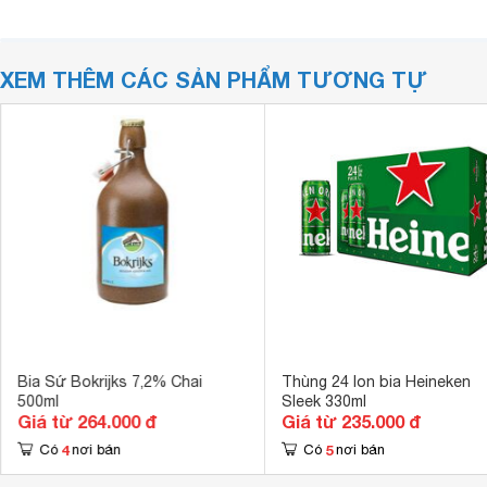
XEM THÊM CÁC SẢN PHẨM TƯƠNG TỰ
Bia Sứ Bokrijks 7,2% Chai
Thùng 24 lon bia Heineken
500ml
Sleek 330ml
Giá từ 264.000 đ
Giá từ 235.000 đ
4
5
Có
nơi bán
Có
nơi bán