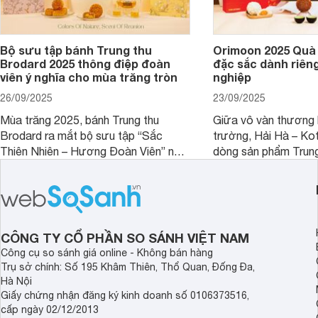
Bộ sưu tập bánh Trung thu
Orimoon 2025 Quà 
Brodard 2025 thông điệp đoàn
đặc sắc dành riên
viên ý nghĩa cho mùa trăng tròn
nghiệp
26/09/2025
23/09/2025
Mùa trăng 2025, bánh Trung thu
Giữa vô vàn thương h
Brodard ra mắt bộ sưu tập “Sắc
trường, Hải Hà – Ko
Thiên Nhiên – Hương Đoàn Viên” nơi
dòng sản phẩm Trung
vẻ đẹp đất trời hòa quyện cùng những
Orimoon. Đây không c
hương vị tinh tuyển. Mỗi hộp bánh là
quà tặng, mà còn là 
một bức họa thiên nhiên sống động, là
hảo cho doanh nghiệ
cánh chim tung bay, là hoa lá khẽ nở,
tầm vóc và phong th
gửi gắm lời chúc an lành và viên mãn.
mỗi mùa trăng.
CÔNG TY CỔ PHẦN SO SÁNH VIỆT NAM
Công cụ so sánh giá online - Không bán hàng
Trụ sở chính: Số 195 Khâm Thiên, Thổ Quan, Đống Đa,
Hà Nội
Giấy chứng nhận đăng ký kinh doanh số 0106373516,
cấp ngày 02/12/2013