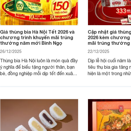
Giá thùng bia Hà Nội Tết 2026 và
Cập nhật giá thùng
chương trình khuyến mãi trúng
2026 kèm chương 
thưởng năm mới Bính Ngọ
mãi trúng thưởng 
26/12/2025
22/12/2025
Thùng bia Hà Nội luôn là món quà đầy
Dịp lễ hội cuối năm l
ý nghĩa để biếu tặng người thân, bạn
tiêu thụ bia gia tăng
bè, đồng nghiệp mỗi dịp tết đến xuân
hiện là một trong nh
về. Và nếu như khách hàng đang có
phẩm được ưa chuộn
nhu cầu mua thùng bia Hà Nội và nắm
Hãy cùng chúng tôi t
bắt được chương trình khuyến mãi
bán và các chương tr
trúng thưởng của bia Hà Nội thì dưới
trúng thưởng của bia
đây là các thông tin hữu ích cho bạn.
Tết Bính Ngọ 2026.