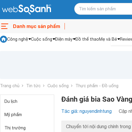
Danh mục sản phẩm
Công nghệ
Cuộc sống
Điện máy
Đồ thể thao
Mẹ và Bé
Revie
Trang chủ
Tin tức
Cuộc sống
Thực phẩm - Đồ uống
Đánh giá bia Sao Vàng
Du lịch
Tác giả: nguyendinhtung
Cập nh
Mỹ phẩm
Chuyển tới nội dung chính trong 
Thị trường