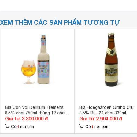
XEM THÊM CÁC SẢN PHẨM TƯƠNG TỰ
Bia Con Voi Delirium Tremens
Bia Hoegaarden Grand Cru
8,5% chai 750ml thùng 12 chai
8,5% Bỉ – 24 chai 330ml
Giá từ 3.300.000 đ
Giá từ 2.904.000 đ
(Bỉ) nhập khẩu nguyên thùng
1
1
Có
nơi bán
Có
nơi bán