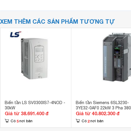
XEM THÊM CÁC SẢN PHẨM TƯƠNG TỰ
Biến tần LS SV0300IS7-4NOD -
Biến tần Siemens 6SL3230-
30kW
3YE32-0AF0 22kW 3 Pha 38
Giá từ 38.691.400 đ
Giá từ 40.802.300 đ
5
2
Có
nơi bán
Có
nơi bán