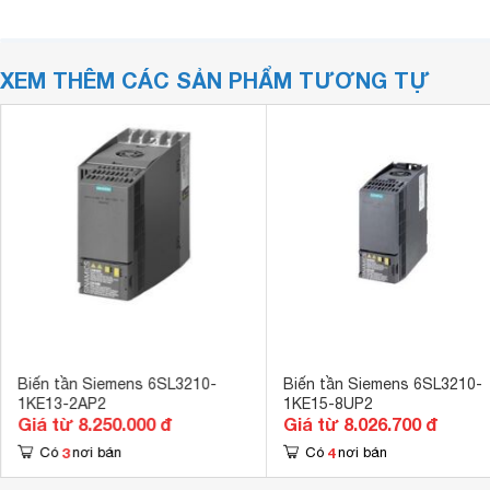
XEM THÊM CÁC SẢN PHẨM TƯƠNG TỰ
Biến tần Siemens 6SL3210-
Biến tần Siemens 6SL3210-
1KE13-2AP2
1KE15-8UP2
Giá từ 8.250.000 đ
Giá từ 8.026.700 đ
3
4
Có
nơi bán
Có
nơi bán