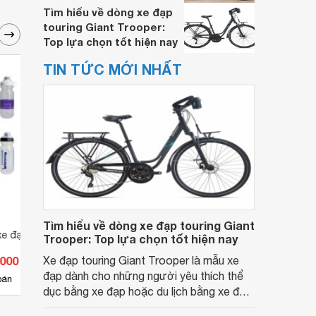
Tìm hiểu về dòng xe đạp
touring Giant Trooper:
Top lựa chọn tốt hiện nay
TIN TỨC MỚI NHẤT
Tìm hiểu về dòng xe đạp touring Giant
xe đạp Giant NE
Giá đỡ bình nước trên xe đạp
Bình 
Trooper: Top lựa chọn tốt hiện nay
Topeak
Zefal
.000 đ
Xe đạp touring Giant Trooper là mẫu xe
Giá từ 66.000 đ
Giá 
đạp dành cho những người yêu thích thể
1
bán
Có
nơi bán
Ch
dục bằng xe đạp hoặc du lịch bằng xe đạp.
Dòng xe này có những tính năng gì đặc