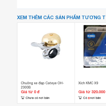
XEM THÊM CÁC SẢN PHẨM TƯƠNG 
.95
Chuông xe đạp Cateye OH-
Xích KMC X9
2300B
Giá từ 0 đ
Giá từ 320.000
8
Chưa có nơi bán
Có
nơi bán