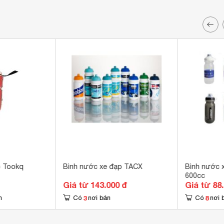
p Tookq
Bình nước xe đạp TACX
Bình nước 
600cc
Giá từ 143.000 đ
Giá từ 88
3
8
n
Có
nơi bán
Có
nơi 