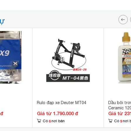
TỰ
Rulo đạp xe Deuter MT04
Dầu bôi trơ
Ceramic 12
 đ
Giá từ 1.790.000 đ
Giá từ 23
6
9
Có
nơi bán
Có
nơi 