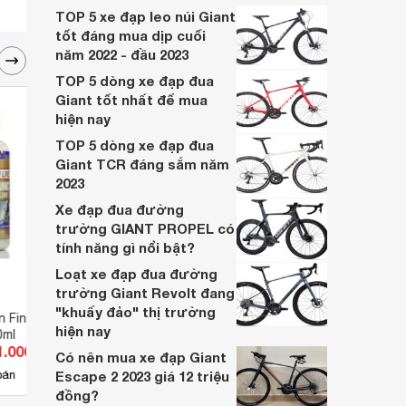
nhau và bạn đang băn khoăn không biết
TOP 5 xe đạp leo núi Giant
nên chọn phụ kiện nào? Hãy tham khảo
tốt đáng mua dịp cuối
những thông tin dưới đây.
năm 2022 - đầu 2023
TOP 5 dòng xe đạp đua
Giant tốt nhất để mua
hiện nay
TOP 5 dòng xe đạp đua
Giant TCR đáng sắm năm
2023
Xe đạp đua đường
trường GIANT PROPEL có
tính năng gì nổi bật?
Loạt xe đạp đua đường
trường Giant Revolt đang
"khuấy đảo" thị trường
n Finish Line
Đồng hồ Cateye VELO 7
Bơm h
hiện nay
0ml
0711
1.000 đ
Giá từ 132.000 đ
Giá 
Có nên mua xe đạp Giant
4
bán
Escape 2 2023 giá 12 triệu
Có
nơi bán
Có
đồng?