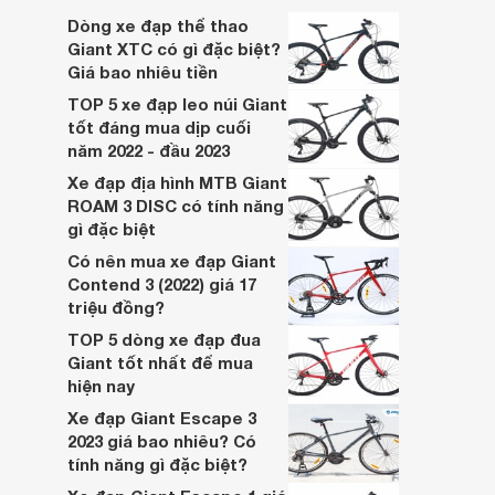
biệt? Các mẫu xe nào đang được ưa
Dòng xe đạp thể thao
chuộng nhất hiện nay?
Giant XTC có gì đặc biệt?
Giá bao nhiêu tiền
TOP 5 xe đạp leo núi Giant
tốt đáng mua dịp cuối
năm 2022 - đầu 2023
Xe đạp địa hình MTB Giant
ROAM 3 DISC có tính năng
gì đặc biệt
Có nên mua xe đạp Giant
Contend 3 (2022) giá 17
triệu đồng?
TOP 5 dòng xe đạp đua
Giant tốt nhất để mua
hiện nay
Xe đạp Giant Escape 3
2023 giá bao nhiêu? Có
tính năng gì đặc biệt?