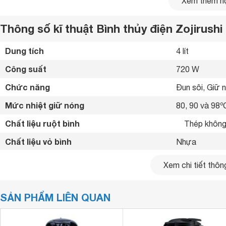
Xem thêm nộ
Thông số kĩ thuật Bình thủy điện Zojiru
Dung tích
4 lít
Công suất
720 W
Chức năng
Đun sôi, Giữ 
Mức nhiệt giữ nóng
80, 90 và 98º
Chất liệu ruột bình
	Thép không
Chất liệu vỏ bình
Nhựa 
Bảng điều khiển
Nhấn nút điện
Xem chi tiết thông
Hẹn giờ đun sôi
Có 
SẢN PHẨM LIÊN QUAN
Cách lấy nước
Nhấn nút điện
Khóa an toàn

Chế độ an toàn
Tự ngắt điện k