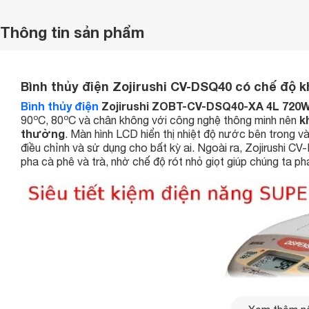
Thông tin sản phẩm
Bình thủy điện Zojirushi CV-DSQ40 có chế độ 
Bình thủy điện
Zojirushi ZOBT-CV-DSQ40-XA 4L 720
o
o
k
90
C, 80
C và chân không với công nghệ thông minh nên
thường
. Màn hình LCD hiển thị nhiệt độ nước bên trong v
điều chỉnh và sử dụng cho bất kỳ ai. Ngoài ra, Zojirushi 
pha cà phê và trà, nhờ chế độ rót nhỏ giọt giúp chúng ta p