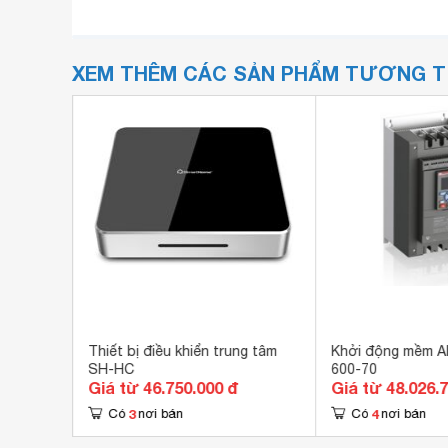
XEM THÊM CÁC SẢN PHẨM TƯƠNG 
Thiết bị điều khiển trung tâm
Khởi động mềm 
SH-HC
600-70
Giá từ 46.750.000 đ
Giá từ 48.026.
3
4
Có
nơi bán
Có
nơi bán