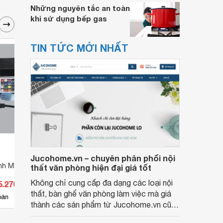
Những nguyên tắc an toàn
khi sử dụng bếp gas
TIN TỨC MỚI NHẤT
Jucohome.vn – chuyên phân phối nội
ỉnh MPE CLSN2
Bộ nguồn Meanwell MDR-10-15
Bộ ng
thất văn phòng hiện đại giá tốt
(15V/10W/0.67A)
(10W/
Không chỉ cung cấp đa dạng các loại nội
5.270 đ
Giá từ 297.000 đ
Giá 
thất, bàn ghế văn phòng làm việc mà giá
4
bán
Có
nơi bán
Có
thành các sản phẩm từ Jucohome.vn cũng
luôn tốt nhất cho người sử dụng.