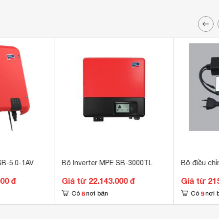
SB-5.0-1AV
Bộ Inverter MPE SB-3000TL
Bộ điều ch
000 đ
Giá từ 22.143.000 đ
Giá từ 21
6
9
Có
nơi bán
Có
nơi 