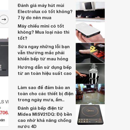
nhiều năm, nhân viên tư vấn chuyên
Đánh giá máy hút mùi
nghiệp, đội ngũ kỹ thuật có tay nghề cao,
Electrolux có tốt không?
vattu365.com đang là lựa chọn hàng đầu
7 lý do nên mua
của nhiều người hiện nay.
Máy chiếu mini có tốt
không? Mua loại nào thì
tốt?
Sửa ngay những lỗi bạn
vẫn thường mắc phải
khiến bếp từ mau hỏng
Hướng dẫn sử dụng bếp
từ an toàn hiệu suất cao
Làm sao để đảm bảo an
toàn cho các thiết bị điện
trong ngày mưa, ẩm..
LS VL-06P-13A/06
Khởi động mềm Schneider
Khởi 
A
ATS48C41Q
LC1F
Đánh giá bếp điện từ
.706.000 đ
Giá từ 52.010.200 đ
Giá 
Midea MISV21DQ: Độ bền
cao nhờ khả năng chống
10
bán
Có
nơi bán
Có
nước 4D