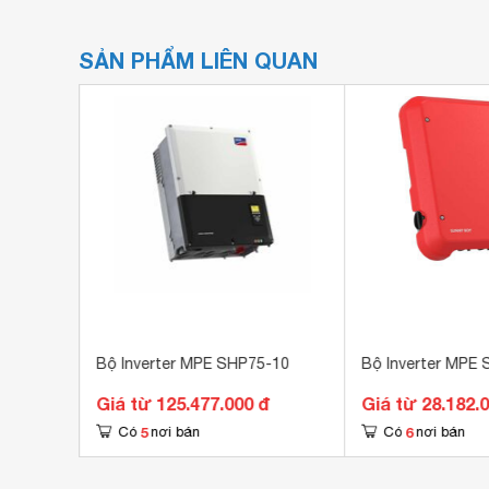
SẢN PHẨM LIÊN QUAN
 AV1200
Bộ Inverter MPE SHP75-10
Bộ Inverter MPE 
Giá từ 125.477.000 đ
Giá từ 28.182.
5
6
Có
nơi bán
Có
nơi bán