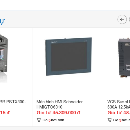
TỰ
ABB PSTX300-
Màn hình HMI Schneider
VCB Susol 
HMIGTO6310
630A 12.5k
715 đ
Giá từ 45.309.000 đ
Giá từ 48
5
3
Có
nơi bán
Có
nơi 