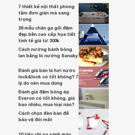
7 thiết kế nội thất phòng
tắm đơn giản mà sang
trọng
26 mẫu chăn ga gối đệm
đẹp bền cao cấp họa tiết
tinh tế giá từ 300k
Cách nướng bánh bông
lan bằng lò nướng Sanaky
Đánh giá bàn là hơi nước
lock&lock có tốt không? 7
lý do nên mua dùng
Đánh giá đệm bông ép
Everon có tốt không, giá
bao nhiêu, mua loại nào?
Cách chọn đèn bàn để
bảo vệ đôi mắt
10 tiêu chí so sánh máy