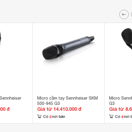
Sennheiser
Micro cầm tay Sennheiser SKM
Micro Senn
500-945 G3
G3
900 đ
Giá từ 14.410.000 đ
Giá từ 8.
3
4
Có
nơi bán
Có
nơi 