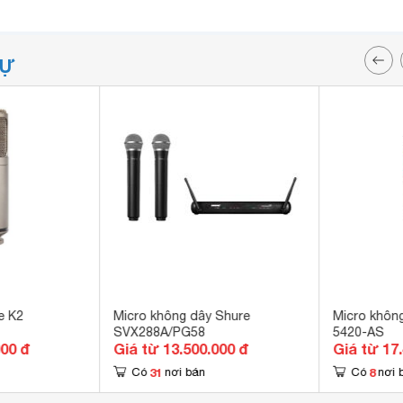
TỰ
e K2
Micro không dây Shure
Micro khôn
SVX288A/PG58
5420-AS
000 đ
Giá từ 13.500.000 đ
Giá từ 17
31
8
Có
nơi bán
Có
nơi 