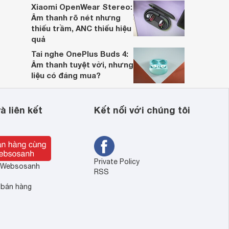
Xiaomi OpenWear Stereo:
Âm thanh rõ nét nhưng
thiếu trầm, ANC thiếu hiệu
quả
Tai nghe OnePlus Buds 4:
Âm thanh tuyệt vời, nhưng
liệu có đáng mua?
à liên kết
Kết nối với chúng tôi
Private Policy
ề Websosanh
RSS
 bán hàng