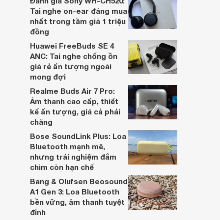
Đánh giá Sony WH-CH520:
hai đều là sản phẩm chất lượng cao,
Tai nghe on-ear đáng mua
nhưng hướng tới đối tượng khách hàng
nhất trong tầm giá 1 triệu
khác nhau.
đồng
Huawei FreeBuds SE 4
ANC: Tai nghe chống ồn
giá rẻ ấn tượng ngoài
mong đợi
Realme Buds Air 7 Pro:
Âm thanh cao cấp, thiết
kế ấn tượng, giá cả phải
chăng
Bose SoundLink Plus: Loa
Bluetooth mạnh mẽ,
nhưng trải nghiệm đắm
chìm còn hạn chế
Bang & Olufsen Beosound
A1 Gen 3: Loa Bluetooth
bền vững, âm thanh tuyệt
đỉnh