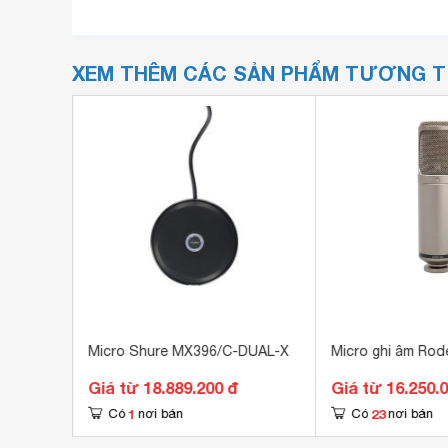
XEM THÊM CÁC SẢN PHẨM TƯƠNG 
 Cisco
Micro Shure MX396/C-DUAL-X
Micro ghi âm Rod
Giá từ 18.889.200 đ
Giá từ 16.250.
1
23
Có
nơi bán
Có
nơi bán