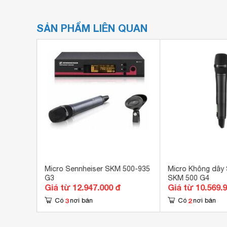
SẢN PHẨM LIÊN QUAN
100-865
Micro Sennheiser SKM 500-935
Micro Không dây 
G3
SKM 500 G4
Giá từ 12.947.000 đ
Giá từ 10.569.
3
2
Có
nơi bán
Có
nơi bán