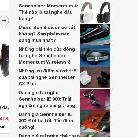
Sennheiser CX Plus.
Sennheiser Momentum 4:
Thế nào là tai nghe đầu
bảng?
Micro Sennheiser có tốt
không? Sản phẩm nào
đáng mua nhất?
Những cải tiến của dòng
tai nghe Sennheiser
Momentum Wireless 3
Những ưu điểm vượt trội
của tai nghe Sennheiser
CX Plus
Đánh giá tai nghe
Sennheiser IE 900: Trải
nghiệm nghe sang trọng!
g dây TOA WM-
Micro Shure BLX14RA/SM31
Bộ th
đầu 
Đánh giá Sennheiser IE
.408.600 đ
Giá từ 14.490.000 đ
Giá 
300: Đôi tai tốt đến điên
8
bán
cuồng!
Có
nơi bán
Có
Đánh giá tai nghe thể thao