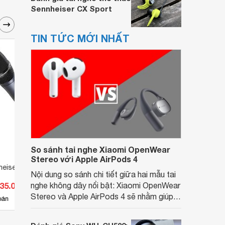
Sennheiser CX Sport
TIN TỨC MỚI NHẤT
So sánh tai nghe Xiaomi OpenWear
Stereo với Apple AirPods 4
heiser SKM 100-835
Micro không dây Sennheiser
Micro
Nội dung so sánh chi tiết giữa hai mẫu tai
SKM-9000
SKM-
635.000 đ
nghe không dây nổi bật: Xiaomi OpenWear
Giá từ 970.000 đ
Giá 
Stereo và Apple AirPods 4 sẽ nhằm giúp
12
bán
Có
nơi bán
Có
người dùng đưa ra lựa chọn phù hợp nhất
dựa trên nhu cầu và sở thích cá nhân. Cả