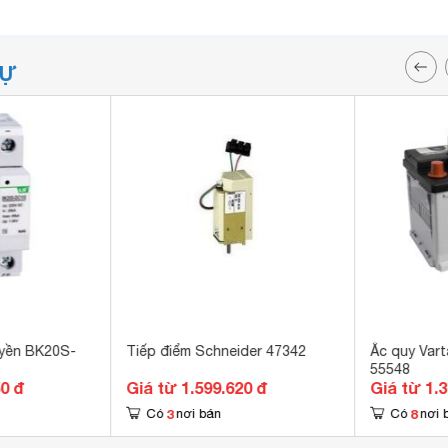
TỰ
uyền BK20S-
Tiếp điểm Schneider 47342
Ắc quy Var
55548
50 đ
Giá từ 1.599.620 đ
Giá từ 1.
3
8
Có
nơi bán
Có
nơi 