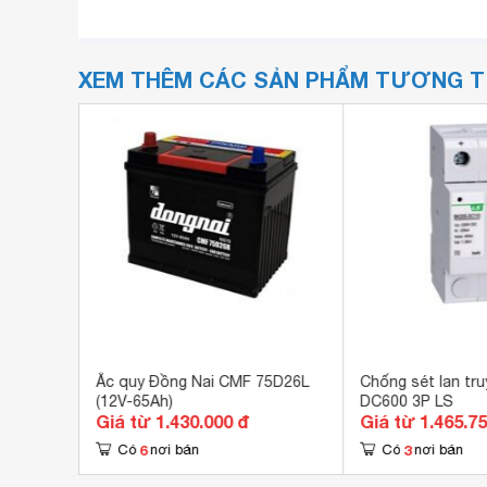
XEM THÊM CÁC SẢN PHẨM TƯƠNG 
TH-
Ắc quy Đồng Nai CMF 75D26L
Chống sét lan tr
A)
(12V-65Ah)
DC600 3P LS
Giá từ 1.430.000 đ
Giá từ 1.465.7
6
3
Có
nơi bán
Có
nơi bán