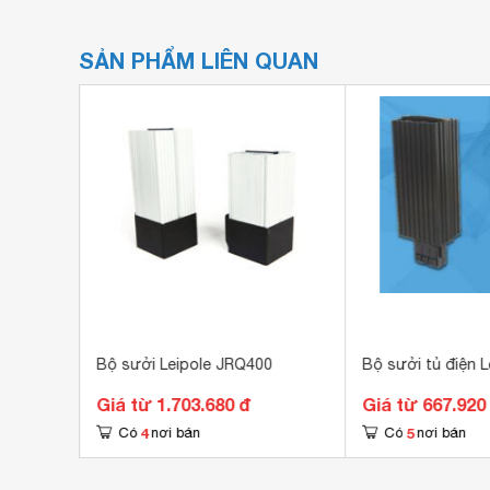
SẢN PHẨM LIÊN QUAN
ole
Bộ sưởi Leipole JRQ400
Bộ sưởi tủ điện 
Giá từ 1.703.680 đ
Giá từ 667.920
4
5
Có
nơi bán
Có
nơi bán