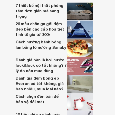
7 thiết kế nội thất phòng
tắm đơn giản mà sang
trọng
26 mẫu chăn ga gối đệm
đẹp bền cao cấp họa tiết
tinh tế giá từ 300k
Cách nướng bánh bông
lan bằng lò nướng Sanaky
Đánh giá bàn là hơi nước
lock&lock có tốt không? 7
lý do nên mua dùng
Đánh giá đệm bông ép
Everon có tốt không, giá
bao nhiêu, mua loại nào?
Cách chọn đèn bàn để
bảo vệ đôi mắt
10 tiêu chí so sánh máy