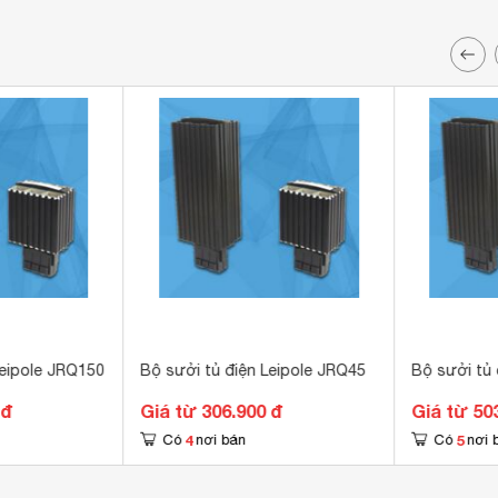
Leipole JRQ150
Bộ sưởi tủ điện Leipole JRQ45
Bộ sưởi tủ 
 đ
Giá từ 306.900 đ
Giá từ 50
4
5
Có
nơi bán
Có
nơi 