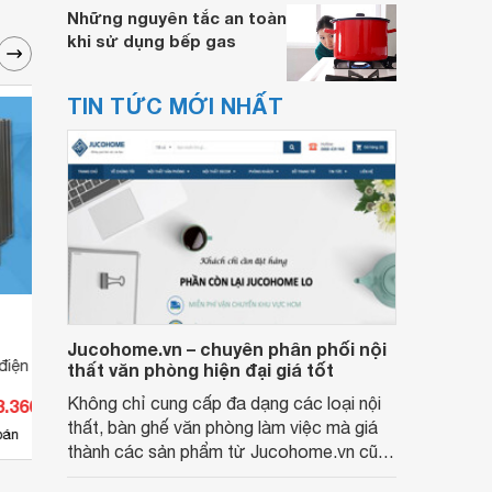
Những nguyên tắc an toàn
khi sử dụng bếp gas
TIN TỨC MỚI NHẤT
Jucohome.vn – chuyên phân phối nội
điện Leipole JRQ100
Bộ sưởi tủ điện Leipole JRQ15
Bộ sư
thất văn phòng hiện đại giá tốt
Không chỉ cung cấp đa dạng các loại nội
3.360 đ
Giá từ 275.000 đ
Giá 
thất, bàn ghế văn phòng làm việc mà giá
4
bán
Có
nơi bán
Có
thành các sản phẩm từ Jucohome.vn cũng
luôn tốt nhất cho người sử dụng.