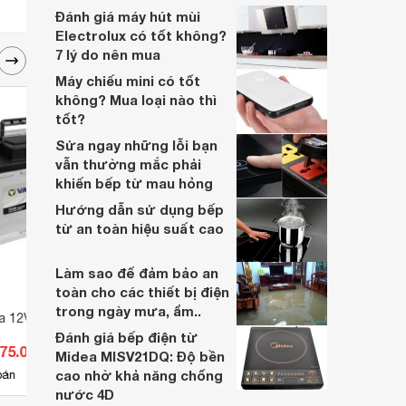
nhiều năm, nhân viên tư vấn chuyên
Đánh giá máy hút mùi
nghiệp, đội ngũ kỹ thuật có tay nghề cao,
Electrolux có tốt không?
vattu365.com đang là lựa chọn hàng đầu
7 lý do nên mua
của nhiều người hiện nay.
Máy chiếu mini có tốt
không? Mua loại nào thì
tốt?
Sửa ngay những lỗi bạn
vẫn thường mắc phải
khiến bếp từ mau hỏng
Hướng dẫn sử dụng bếp
từ an toàn hiệu suất cao
Làm sao để đảm bảo an
toàn cho các thiết bị điện
trong ngày mưa, ẩm..
ta 12V 55AH DIN
Ắc quy Rocket 12V-65Ah
Khởi 
(75D23R/L)
Đánh giá bếp điện từ
375.000 đ
Giá từ 1.474.000 đ
Giá 
Midea MISV21DQ: Độ bền
cao nhờ khả năng chống
13
bán
Có
nơi bán
Có
nước 4D