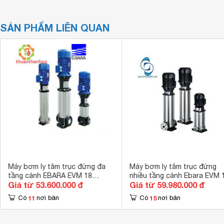
SẢN PHẨM LIÊN QUAN
Máy bơm ly tâm trục đứng đa
Máy bơm ly tâm trục đứng
tầng cánh EBARA EVM 18
nhiều tầng cánh Ebara EVM 
Giá từ 53.600.000 đ
Giá từ 59.980.000 đ
5F5/5.5
7F5/7.5 10HP
11
15
Có
nơi bán
Có
nơi bán