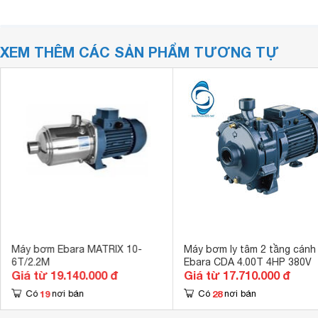
XEM THÊM CÁC SẢN PHẨM TƯƠNG TỰ
Máy bơm Ebara MATRIX 10-
Máy bơm ly tâm 2 tầng cánh
6T/2.2M
Ebara CDA 4.00T 4HP 380V
Giá từ 19.140.000 đ
Giá từ 17.710.000 đ
19
28
Có
nơi bán
Có
nơi bán