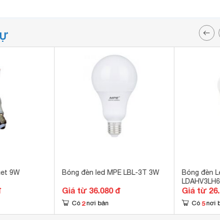
TỰ
met 9W
Bóng đèn led MPE LBL-3T 3W
Bóng đèn L
LDAHV3LH6
đ
Giá từ 36.080 đ
Giá từ 26
2
5
Có
nơi bán
Có
nơi 