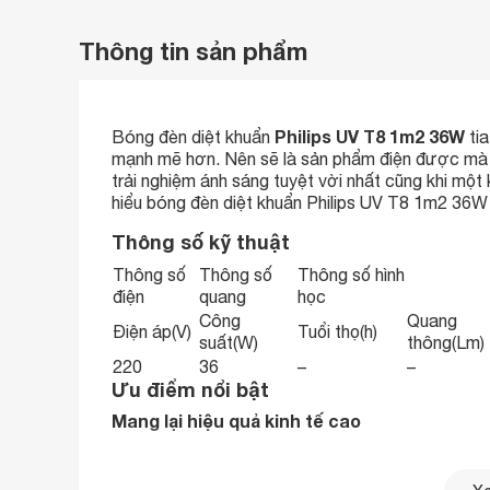
Thông tin sản phẩm
Philips UV T8 1m2 36W
Bóng đèn diệt khuẩn
tia
mạnh mẽ hơn. Nên sẽ là sản phẩm điện được mà 
trải nghiệm ánh sáng tuyệt vời nhất cũng khi mộ
hiểu bóng đèn diệt khuẩn Philips UV T8 1m2 36W 
Thông số kỹ thuật
Thông số
Thông số
Thông số hình
điện
quang
học
Công
Quang
Điện áp(V)
Tuổi thọ(h)
suất(W)
thông(Lm)
220
36
–
–
Ưu điểm nổi bật
Mang lại hiệu quả kinh tế cao
Bóng đèn diệt khuẩn Philips UV T8 1m2 36W tia c
phận người tiêu dùng khác nhau nên dù là bộ ph