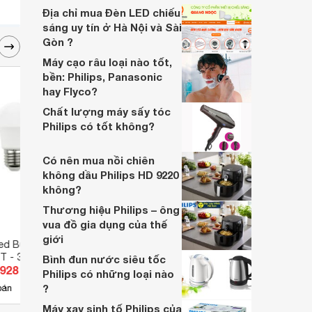
dòng sản phẩm của thương hiệu, mà
Địa chỉ mua Đèn LED chiếu
chúng còn có một thiết kế hết sức sang
sáng uy tín ở Hà Nội và Sài
trọng, mẫu mã đa dạng, tuổi thọ sử dụng
Gòn ?
cao và một giá thành phải chăng
Máy cạo râu loại nào tốt,
bền: Philips, Panasonic
hay Flyco?
Chất lượng máy sấy tóc
Philips có tốt không?
Có nên mua nồi chiên
không dầu Philips HD 9220
không?
Thương hiệu Philips – ông
vua đồ gia dụng của thế
giới
ed Bulb Panasonic
Bóng đèn LED búp Rạng Đông
Khung
T - 3W
A45N1/3W
SRDL
Bình đun nước siêu tốc
.928 đ
Giá từ 21.782 đ
Giá 
Philips có những loại nào
?
40
bán
Có
nơi bán
Có
Máy xay sinh tố Philips của