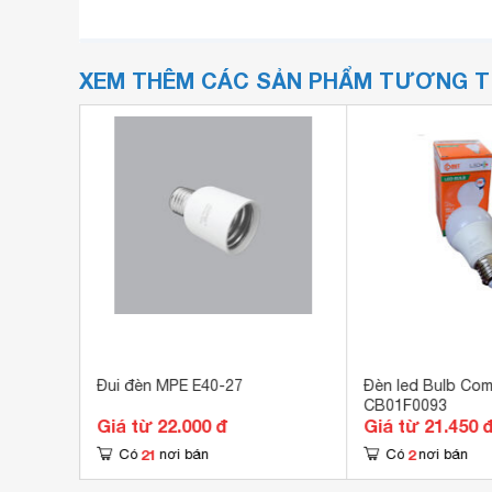
XEM THÊM CÁC SẢN PHẨM TƯƠNG 
D-7T 7W
Đui đèn MPE E40-27
Đèn led Bulb Co
CB01F0093
Giá từ 22.000 đ
Giá từ 21.450 
21
2
Có
nơi bán
Có
nơi bán