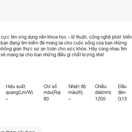
 cực tím ứng dụng nền khoa học – kĩ thuật, công nghệ phát triển
bạn đang tìm kiếm đẻ mang lại cho cuộc sống của bạn những
t không gian thực sự an toàn cho sức khỏe. Hãy cùng nhau tìm
sẽ mang lại cho bạn những điều gì chất lượng nhé!
Hiệu suất
Chỉ số
Nhiệt độ
Chiều
Đầu
quang(Lm/W)
màu(Ra)
màu(K)
dài(mm)
đèn
–
80
–
1200
G13
ực tím hiện nay có mức giá thành hợp lý, phù hợp với nhiều bộ
ận nào bạn cũng đẽ dàng sở hữu sản phẩm cùng với chất lượng