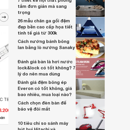
7 thiết kế nội thất phòng
tắm đơn giản mà sang
trọng
26 mẫu chăn ga gối đệm
đẹp bền cao cấp họa tiết
tinh tế giá từ 300k
Cách nướng bánh bông
lan bằng lò nướng Sanaky
Đánh giá bàn là hơi nước
lock&lock có tốt không? 7
lý do nên mua dùng
Đánh giá đệm bông ép
Everon có tốt không, giá
bao nhiêu, mua loại nào?
VC T8 36W
Bóng đèn Doublewing Điện
Bóng 
Cách chọn đèn bàn để
Quang FPL 36W
Pana
bảo vệ đôi mắt
3.200 đ
Giá từ 39.600 đ
Giá 
4
bán
Có
nơi bán
Có
10 tiêu chí so sánh máy
hút bụi Hitachi và