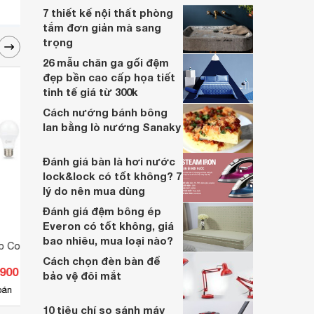
7 thiết kế nội thất phòng
tắm đơn giản mà sang
trọng
26 mẫu chăn ga gối đệm
đẹp bền cao cấp họa tiết
tinh tế giá từ 300k
Cách nướng bánh bông
lan bằng lò nướng Sanaky
Đánh giá bàn là hơi nước
lock&lock có tốt không? 7
lý do nên mua dùng
Đánh giá đệm bông ép
Everon có tốt không, giá
bao nhiêu, mua loại nào?
lb Comet 5W
Đèn LED búp KAWALED A60-
Bóng 
7W-T/V 7W
A45N
Cách chọn đèn bàn để
.900 đ
Giá từ 20.900 đ
Giá 
bảo vệ đôi mắt
5
bán
Có
nơi bán
Có
10 tiêu chí so sánh máy