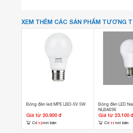
XEM THÊM CÁC SẢN PHẨM TƯƠNG 
asonic
Bóng đèn led MPE LBD-5V 5W
Bóng đèn LED N
NLBA036
Giá từ 20.900 đ
Giá từ 23.100 
13
11
Có
nơi bán
Có
nơi bán