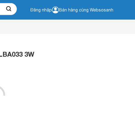
Đăng nhập
Bán hàng cùng Websosanh
NLBA033 3W