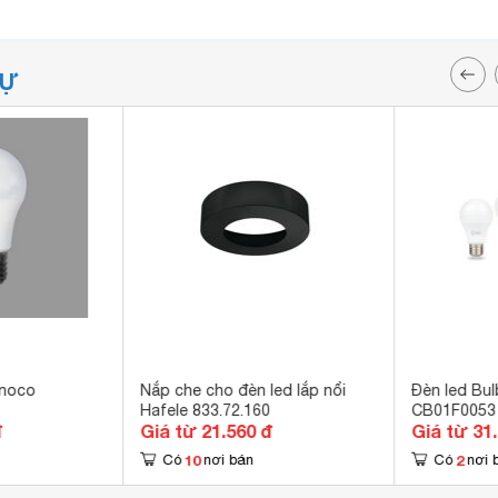
TỰ
anoco
Nắp che cho đèn led lắp nổi
Đèn led Bu
Hafele 833.72.160
CB01F0053
đ
Giá từ 21.560 đ
Giá từ 31
10
2
Có
nơi bán
Có
nơi 