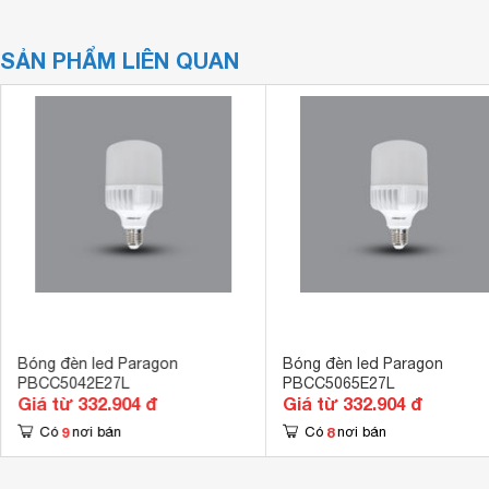
SẢN PHẨM LIÊN QUAN
Bóng đèn led Paragon
Bóng đèn led Paragon
PBCC5042E27L
PBCC5065E27L
Giá từ 332.904 đ
Giá từ 332.904 đ
9
8
Có
nơi bán
Có
nơi bán