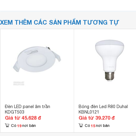
XEM THÊM CÁC SẢN PHẨM TƯƠNG TỰ
Đèn LED panel âm trần
Bóng đèn Led R80 Duhal
KDGT503
KBNL0121
Giá từ 45.628 đ
Giá từ 39.270 đ
19
15
Có
nơi bán
Có
nơi bán