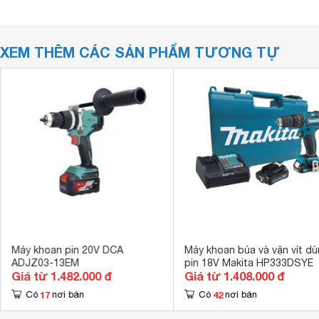
XEM THÊM CÁC SẢN PHẨM TƯƠNG TỰ
Máy khoan pin 20V DCA
Máy khoan búa và vặn vít dù
ADJZ03-13EM
pin 18V Makita HP333DSYE
Giá từ 1.482.000 đ
Giá từ 1.408.000 đ
17
42
Có
nơi bán
Có
nơi bán