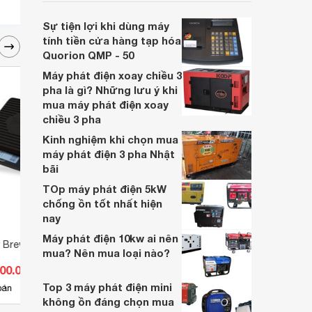
viên trong gia đình? Tuy nhiên, lại băn
khoăn nên mua cân sức khỏe cơ hay điện
Sự tiện lợi khi dùng máy
tử? Cùng Websosanh tìm hiểu về vấn đề
tính tiền cửa hàng tạp hóa
này trong bài viết dưới đây nhé.
Quorion QMP - 50
Máy phát điện xoay chiều 3
pha là gì? Những lưu ý khi
mua máy phát điện xoay
chiều 3 pha
Kinh nghiệm khi chọn mua
máy phát điện 3 pha Nhật
bãi
TOp máy phát điện 5kW
chống ồn tốt nhất hiện
nay
Máy phát điện 10kw ai nên
rt
Cân điện tử Jadever JWI-
Cân đ
mua? Nên mua loại nào?
700W/200
100.000 đ
Giá từ 2.900.000 đ
Giá 
Top 3 máy phát điện mini
12
bán
Có
nơi bán
Có
không ồn đáng chọn mua