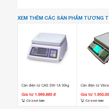
XEM THÊM CÁC SẢN PHẨM TƯƠNG 
o GS3201
Cân điện tử CAS SW-1A 30kg
Cân điện tử Vibr
Giá từ 1.969.880 đ
Giá từ 1.950.0
5
9
Có
nơi bán
Có
nơi bán