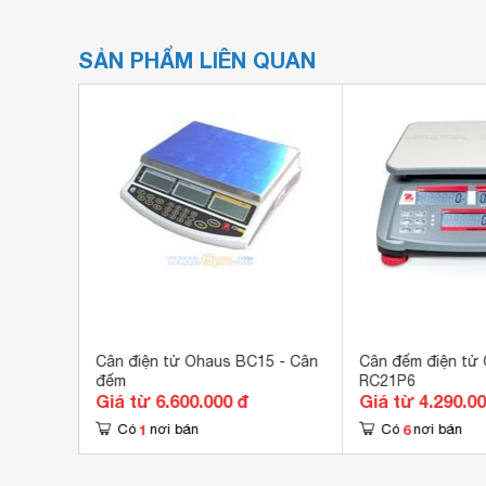
SẢN PHẨM LIÊN QUAN
2001T
Cân điện tử Ohaus BC15 - Cân
Cân đếm điện tử
đếm
RC21P6
Giá từ 6.600.000 đ
Giá từ 4.290.0
1
6
Có
nơi bán
Có
nơi bán