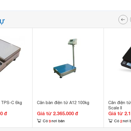
TỰ
a TPS-C 6kg
Cân bàn điện tử A12 100kg
Cân điện tử Brewista Sma
Scale II
00 đ
Giá từ 2.365.000 đ
Giá từ 2.
9
2
Có
nơi bán
Có
nơi 