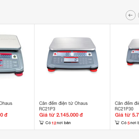
 Ohaus
Cân đếm điện tử Ohaus
Cân đếm đi
RC21P3
RC21P30
00 đ
Giá từ 2.145.000 đ
Giá từ 5.
12
5
Có
nơi bán
Có
nơi 