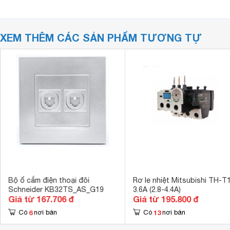
XEM THÊM CÁC SẢN PHẨM TƯƠNG TỰ
Bộ ổ cắm điện thoại đôi
Rơ le nhiệt Mitsubishi TH-T1
Schneider KB32TS_AS_G19
3.6A (2.8-4.4A)
Giá từ 167.706 đ
Giá từ 195.800 đ
6
13
Có
nơi bán
Có
nơi bán