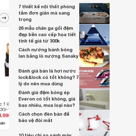
7 thiết kế nội thất phòng
tắm đơn giản mà sang
trọng
26 mẫu chăn ga gối đệm
đẹp bền cao cấp họa tiết
tinh tế giá từ 300k
Cách nướng bánh bông
lan bằng lò nướng Sanaky
Đánh giá bàn là hơi nước
lock&lock có tốt không? 7
lý do nên mua dùng
Đánh giá đệm bông ép
Everon có tốt không, giá
c 1 lõi CXV-1R-600V
Cáp điện lực 1 lõi CXV-1R-600V
Cáp đ
bao nhiêu, mua loại nào?
CXV-100
CADIVI CV CXV-2
CADIV
Cách chọn đèn bàn để
4.990 đ
Giá từ 7.370 đ
Giá 
bảo vệ đôi mắt
5
bán
Có
nơi bán
Có
10 tiêu chí so sánh máy