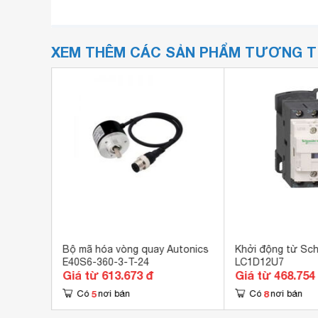
XEM THÊM CÁC SẢN PHẨM TƯƠNG 
õi pha +
Bộ mã hóa vòng quay Autonics
Khởi động từ Sch
I CV
E40S6-360-3-T-24
LC1D12U7
Giá từ 613.673 đ
Giá từ 468.754
5
8
Có
nơi bán
Có
nơi bán