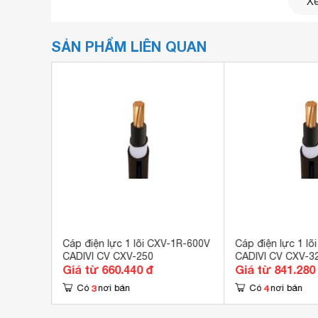
Xe
SẢN PHẨM LIÊN QUAN
-1R-600V
Cáp điện lực 1 lõi CXV-1R-600V
Cáp điện lực 1 l
CADIVI CV CXV-250
CADIVI CV CXV-3
Giá từ 660.440 đ
Giá từ 841.280
3
4
Có
nơi bán
Có
nơi bán