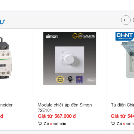
TỰ
neider
Module chiết áp đèn Simon
Tủ điện Ch
72E101
 đ
Giá từ 567.600 đ
Giá từ 54
3
5
Có
nơi bán
Có
nơi 