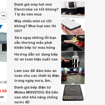
nhiều năm, nhân viên tư vấn chuyên
Đánh giá máy hút mùi
nghiệp, đội ngũ kỹ thuật có tay nghề cao,
Electrolux có tốt không?
vattu365.com đang là lựa chọn hàng đầu
7 lý do nên mua
của nhiều người hiện nay.
Máy chiếu mini có tốt
không? Mua loại nào thì
tốt?
Sửa ngay những lỗi bạn
vẫn thường mắc phải
khiến bếp từ mau hỏng
Hướng dẫn sử dụng bếp
từ an toàn hiệu suất cao
Làm sao để đảm bảo an
toàn cho các thiết bị điện
trong ngày mưa, ẩm..
int NX30-18F
Biến thế đổi điện Robot 1 pha
Modul
400VA (Dây đồng)
QX40
Đánh giá bếp điện từ
4.698 đ
Giá từ 583.000 đ
Giá 
Midea MISV21DQ: Độ bền
cao nhờ khả năng chống
3
bán
Có
nơi bán
Có
nước 4D