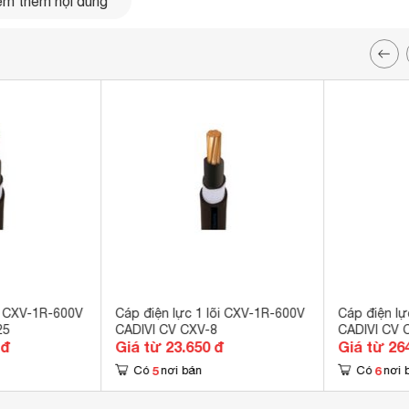
m thêm nội dung
õi CXV-1R-600V
Cáp điện lực 1 lõi CXV-1R-600V
Cáp điện lự
25
CADIVI CV CXV-8
CADIVI CV 
 đ
Giá từ 23.650 đ
Giá từ 26
5
6
Có
nơi bán
Có
nơi 