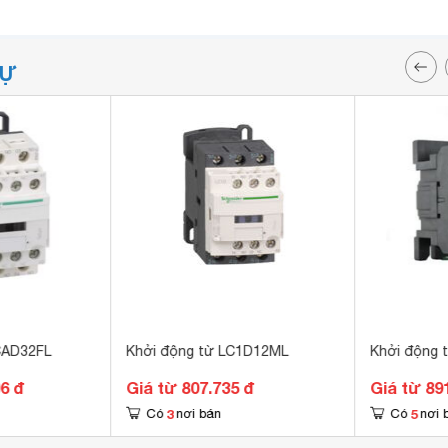
TỰ
 CAD32FL
Khởi động từ LC1D12ML
Khởi động 
06 đ
Giá từ 807.735 đ
Giá từ 89
3
5
Có
nơi bán
Có
nơi 