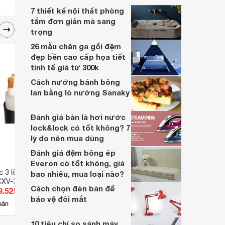
7 thiết kế nội thất phòng
tắm đơn giản mà sang
trọng
26 mẫu chăn ga gối đệm
đẹp bền cao cấp họa tiết
tinh tế giá từ 300k
Cách nướng bánh bông
lan bằng lò nướng Sanaky
Đánh giá bàn là hơi nước
lock&lock có tốt không? 7
lý do nên mua dùng
Đánh giá đệm bông ép
Everon có tốt không, giá
c 3 lõi CXV-3R-600V
Cáp điện lực 3 lõi CXV-3R-600V
Cáp đ
bao nhiêu, mua loại nào?
CXV-3×38
CADIVI CV CXV-3×22
CADIV
Cách chọn đèn bàn để
9.525 đ
Giá từ 269.610 đ
Giá 
bảo vệ đôi mắt
4
bán
Có
nơi bán
Có
10 tiêu chí so sánh máy