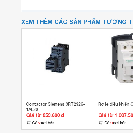
XEM THÊM CÁC SẢN PHẨM TƯƠNG 
Contactor Siemens 3RT2326-
Rơ le điều khiển
1AL20
Giá từ 853.600 đ
Giá từ 1.007.5
2
3
Có
nơi bán
Có
nơi bán