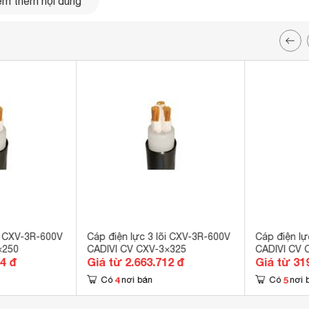
m thêm nội dung
õi CXV-3R-600V
Cáp điện lực 3 lõi CXV-3R-600V
Cáp điện lự
×250
CADIVI CV CXV-3×325
CADIVI CV 
54 đ
Giá từ 2.663.712 đ
Giá từ 31
4
5
Có
nơi bán
Có
nơi 