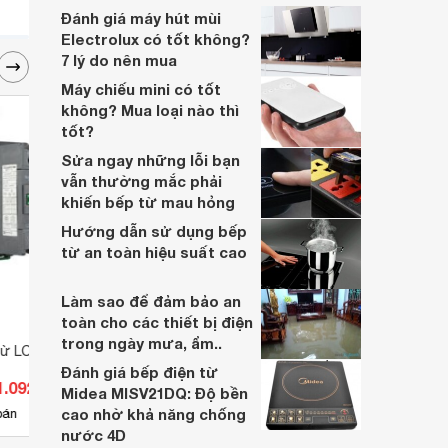
nhiều năm, nhân viên tư vấn chuyên
Đánh giá máy hút mùi
nghiệp, đội ngũ kỹ thuật có tay nghề cao,
Electrolux có tốt không?
vattu365.com đang là lựa chọn hàng đầu
7 lý do nên mua
của nhiều người hiện nay.
Máy chiếu mini có tốt
không? Mua loại nào thì
tốt?
Sửa ngay những lỗi bạn
vẫn thường mắc phải
khiến bếp từ mau hỏng
Hướng dẫn sử dụng bếp
từ an toàn hiệu suất cao
Làm sao để đảm bảo an
toàn cho các thiết bị điện
trong ngày mưa, ẩm..
từ LC1E50F5
Khởi động từ Schneider
Khởi 
LC1E3801E5
LC1E
Đánh giá bếp điện từ
1.092 đ
Giá từ 838.433 đ
Giá 
Midea MISV21DQ: Độ bền
cao nhờ khả năng chống
3
bán
Có
nơi bán
Có
nước 4D