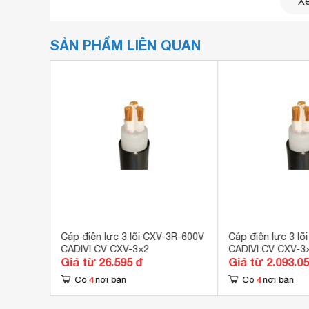
Xe
SẢN PHẨM LIÊN QUAN
-3R-600V
Cáp điện lực 3 lõi CXV-3R-600V
Cáp điện lực 3 l
CADIVI CV CXV-3×2
CADIVI CV CXV-3
Giá từ 26.595 đ
Giá từ 2.093.0
4
4
Có
nơi bán
Có
nơi bán