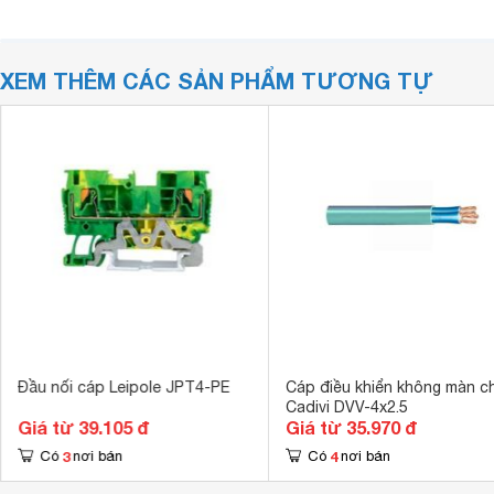
XEM THÊM CÁC SẢN PHẨM TƯƠNG TỰ
Đầu nối cáp Leipole JPT4-PE
Cáp điều khiển không màn c
Cadivi DVV-4x2.5
Giá từ 39.105 đ
Giá từ 35.970 đ
3
4
Có
nơi bán
Có
nơi bán