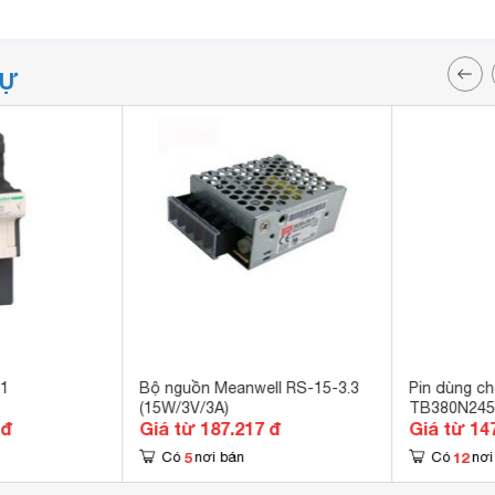
TỰ
41
Bộ nguồn Meanwell RS-15-3.3
Pin dùng c
(15W/3V/3A)
TB380N245
 đ
Giá từ 187.217 đ
Giá từ 14
5
12
Có
nơi bán
Có
nơi