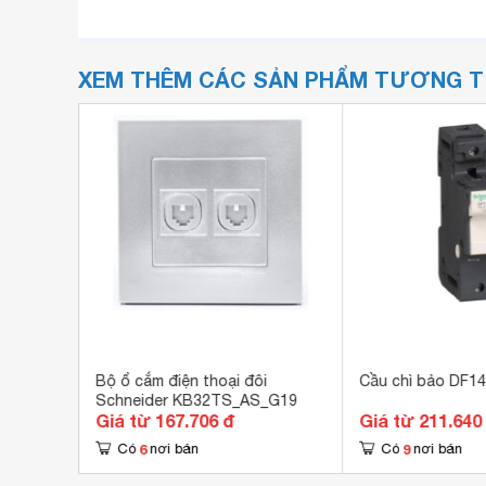
XEM THÊM CÁC SẢN PHẨM TƯƠNG 
Bộ ổ cắm điện thoại đôi
Cầu chì bảo DF1
Schneider KB32TS_AS_G19
Giá từ 167.706 đ
Giá từ 211.640
6
9
Có
nơi bán
Có
nơi bán