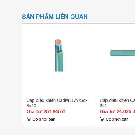
SẢN PHẨM LIÊN QUAN
DVV/Sc-
Cáp điều khiển Cadivi DVV/Sc-
Cáp điều khiển C
8×10
3×1
Giá từ 251.845 đ
Giá từ 24.035 
3
2
Có
nơi bán
Có
nơi bán