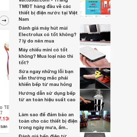
TMĐT hàng đầu về các
thiết bị điện nước tại Việt
Nam
Đánh giá máy hút mùi
Electrolux có tốt không?
7 lý do nên mua
Máy chiếu mini có tốt
không? Mua loại nào thì
tốt?
Sửa ngay những lỗi bạn
vẫn thường mắc phải
khiến bếp từ mau hỏng
Hướng dẫn sử dụng bếp
từ an toàn hiệu suất cao
ho TB118 Panasonic
Cáp trung thế 1 lõi có màn chắn
Cáp đ
7
kim loại có giáp sợi bảo vệ 24kV
0.6/1
Làm sao để đảm bảo an
7.136 đ
Giá từ 163.438 đ
Giá 
CADIVI CV CXV/S/AWA 25
toàn cho các thiết bị điện
3
 bán
Có
nơi bán
Có
trong ngày mưa, ẩm..
Đánh giá bếp điện từ