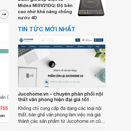
Midea MISV21DQ: Độ bền
cao nhờ khả năng chống
nước 4D
TIN TỨC MỚI NHẤT
Jucohome.vn – chuyên phân phối nội
iển Cadivi DVV/Sc-
Cáp điều khiển Cadivi DVV/Sc-
Cáp đ
thất văn phòng hiện đại giá tốt
3×4
7×4
.755 đ
Giá từ 53.295 đ
Giá 
Không chỉ cung cấp đa dạng các loại nội
thất, bàn ghế văn phòng làm việc mà giá
2
bán
Có
nơi bán
Có
thành các sản phẩm từ Jucohome.vn cũng
luôn tốt nhất cho người sử dụng.