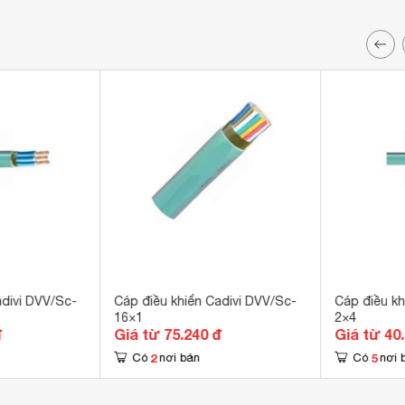
adivi DVV/Sc-
Cáp điều khiển Cadivi DVV/Sc-
Cáp điều kh
16×1
2×4
đ
Giá từ 75.240 đ
Giá từ 40
2
5
Có
nơi bán
Có
nơi 