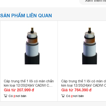
Xem thêm nộ
Băng quấn: quấn quanh cụm lõi.
Vỏ: Bằng PVC.
SẢN PHẨM LIÊN QUAN
Cáp trung thế 1 lõi có màn chắn
Cáp trung thế 1 lõi có màn 
kim loại 12/20(24)kV CADIVI CV
kim loại 12/20(24)kV CADIVI 
Giá từ 207.999 đ
Giá từ 764.390 đ
CXV/S 25
CXV/S 240
2
2
Có
nơi bán
Có
nơi bán