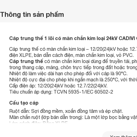
Thông tin sản phẩm
Cáp trung thế 1 lõi có màn chắn kim loại 24kV CADIVI
Cáp trung thế có màn chắn kim loại – 12/20(24)kV hoặc 12.7/
điện XLPE, bán dẫn cách điện, màn chắn kim loại, vỏ PVC.
Cáp trung thế
có màn chắn kim loại dùng để truyền tải, phâ
trong thang cáp, máng, chôn trực tiếp trong đất hoặc tron
Nhiệt độ làm việc dài hạn cho phép đối với cáp là 90°C.
Nhiệt độ cực đại cho phép khi ngắn mạch là 250°C, với thời
Cấp điện áp: 12/20(24)kV hoặc 12.7/22(24)kV.
Tiêu chuẩn áp dụng: TCVN 5935-1/IEC 60502-2
Cấu tạo cáp
Ruột dẫn: Sợi đồng mềm, xoắn đồng tâm và ép chặt.
Màn chắn ruột (lớp bán dẫn trong): Là một lớp bọc bằng vật
Lớp cách điện: Bằng XLPE.
Lớp bán dẫn ngoài: Là một lớp bọc bằng vật liệu bán dẫn.
Màn chắn kim loại: Gồm một lớp băng đồng được quấn trực 