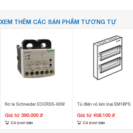
XEM THÊM CÁC SẢN PHẨM TƯƠNG TỰ
Rơ le Schneider EOCRSS-60W
Tủ điện vỏ kim loại EM18PS
Giá từ 390.000 đ
Giá từ 408.100 đ
6
8
Có
nơi bán
Có
nơi bán