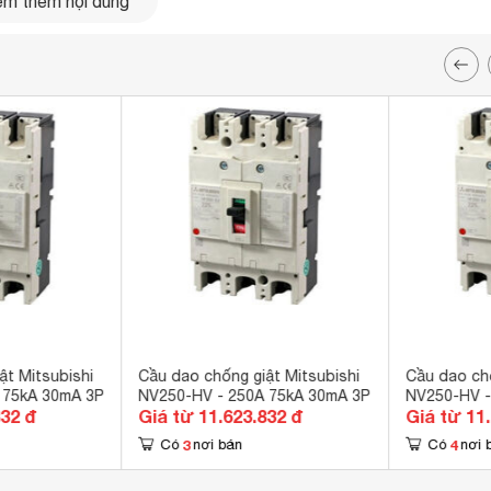
m thêm nội dung
ật Mitsubishi
Cầu dao chống giật Mitsubishi
Cầu dao chố
 75kA 30mA 3P
NV250-HV - 250A 75kA 30mA 3P
NV250-HV -
832 đ
Giá từ 11.623.832 đ
Giá từ 11
3
4
Có
nơi bán
Có
nơi 