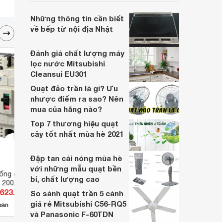
hàng kém chất lượng. Cùng tìm hiểu về
máy hút ẩm nội địa của Nhật và những lưu
Những thông tin cần biết
ý khi mua hàng nhé!
về bếp từ nội địa Nhật
Đánh giá chất lượng máy
lọc nước Mitsubishi
Cleansui EU301
Quạt đảo trần là gì? Ưu
nhược điểm ra sao? Nên
mua của hãng nào?
Top 7 thương hiệu quạt
cây tốt nhất mùa hè 2021
Đập tan cái nóng mùa hè
với những mẫu quạt bền
ng giật Mitsubishi
Cầu dao MCCB Mitsubishi
Cầu 
bỉ, chất lượng cao
 200A 1.2.500mA
NF125-HEV - 32-63A 75kA 4P
800A 
.623.832 đ
Giá từ 12.009.800 đ
Giá 
So sánh quạt trần 5 cánh
giá rẻ Mitsubishi C56-RQ5
7
bán
Có
nơi bán
Có
và Panasonic F-60TDN