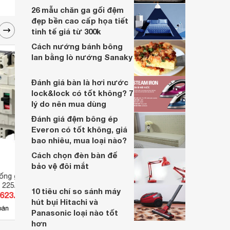
26 mẫu chăn ga gối đệm
đẹp bền cao cấp họa tiết
tinh tế giá từ 300k
Cách nướng bánh bông
lan bằng lò nướng Sanaky
Đánh giá bàn là hơi nước
lock&lock có tốt không? 7
lý do nên mua dùng
Đánh giá đệm bông ép
Everon có tốt không, giá
bao nhiêu, mua loại nào?
Cách chọn đèn bàn để
bảo vệ đôi mắt
ng giật Mitsubishi
Cầu dao chống giật Mitsubishi
Cầu d
 225A 75kA 30mA 3P
NV250-HV - 175A 75kA 30mA 3P
NV250
10 tiêu chí so sánh máy
.623.832 đ
Giá từ 11.623.832 đ
Giá 
75kA 
hút bụi Hitachi và
4
bán
Có
nơi bán
Có
Panasonic loại nào tốt
hơn