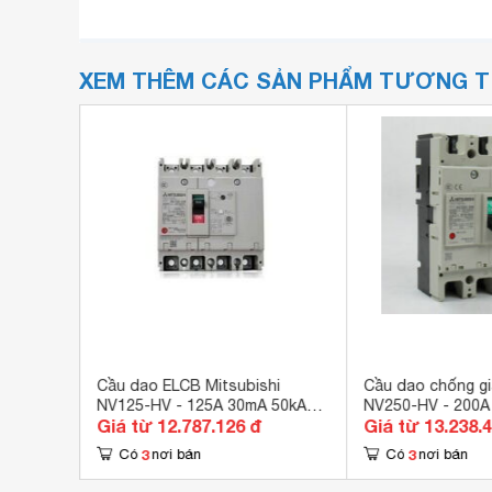
XEM THÊM CÁC SẢN PHẨM TƯƠNG 
Cầu dao ELCB Mitsubishi
Cầu dao chống gi
NV125-HV - 125A 30mA 50kA
NV250-HV - 200A
Giá từ 12.787.126 đ
Giá từ 13.238.
4P
75kA 4P
3
3
Có
nơi bán
Có
nơi bán