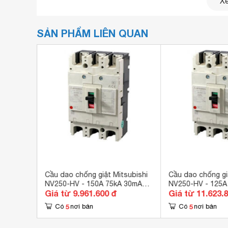
Điện áp làm việc định mức Ue (V)
100-440
Xe
Điện áp chịu xung định mức Uimp (kV)
6.8
SẢN PHẨM LIÊN QUAN
subishi
Cầu dao chống giật Mitsubishi
Cầu dao chống gi
00mA
NV250-HV - 150A 75kA 30mA
NV250-HV - 125A
Giá từ 9.961.600 đ
Giá từ 11.623.
3P
5
5
Có
nơi bán
Có
nơi bán