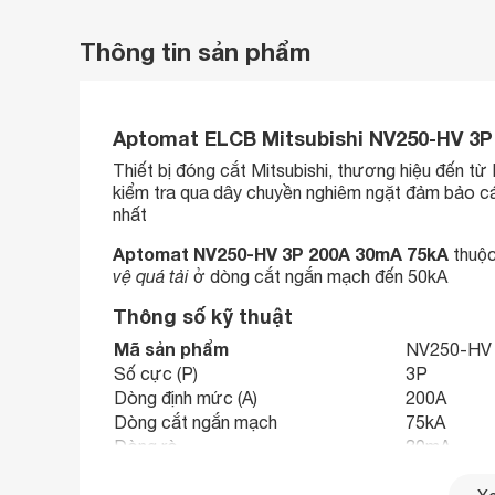
Thông tin sản phẩm
Aptomat ELCB Mitsubishi NV250-HV 3P
Thiết bị đóng cắt Mitsubishi, thương hiệu đến t
kiểm tra qua dây chuyền nghiêm ngặt đảm bảo các 
nhất
Aptomat NV250-HV 3P 200A 30mA 75kA
thuộc
vệ quá tải
ở dòng cắt ngắn mạch đến 50kA
Thông số kỹ thuật
Mã sản phẩm
NV250-HV 
Số cực (P)
3P
Dòng định mức (A)
200A
Dòng cắt ngắn mạch
75kA
Dòng rò
30mA
Phụ kiện
Tiếp điểm p