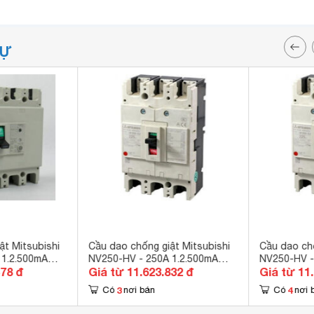
TỰ
ật Mitsubishi
Cầu dao chống giật Mitsubishi
Cầu dao chố
 1.2.500mA
NV250-HV - 250A 1.2.500mA
NV250-HV -
478 đ
Giá từ 11.623.832 đ
Giá từ 11
75kA 3P
75kA 3P
3
4
Có
nơi bán
Có
nơi 