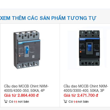
XEM THÊM CÁC SẢN PHẨM TƯƠNG TỰ
Cầu dao MCCB Chint NXM-
Cầu dao MCCB Chint NXM-
400S/4300-350, 50KA, 4P
400S/3300-400, 50KA, 3P
Giá từ 2.864.400 đ
Giá từ 2.471.700 đ
11
14
Có
nơi bán
Có
nơi bán