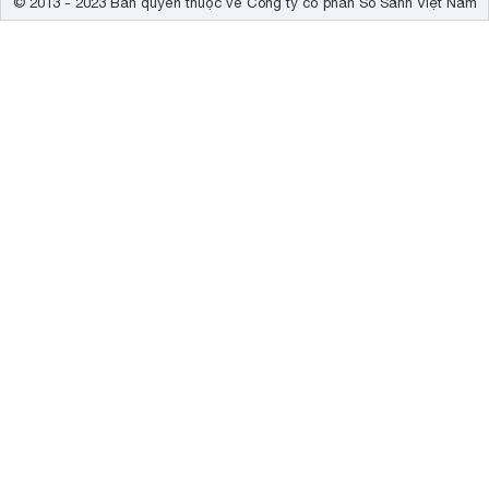
© 2013 - 2023 Bản quyền thuộc về Công ty cổ phần So Sánh Việt Nam