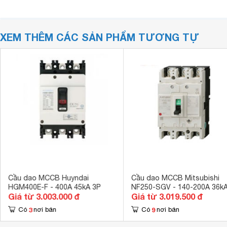
XEM THÊM CÁC SẢN PHẨM TƯƠNG TỰ
Cầu dao MCCB Huyndai
Cầu dao MCCB Mitsubishi
HGM400E-F - 400A 45kA 3P
NF250-SGV - 140-200A 36kA
Giá từ 3.003.000 đ
Giá từ 3.019.500 đ
3
9
Có
nơi bán
Có
nơi bán