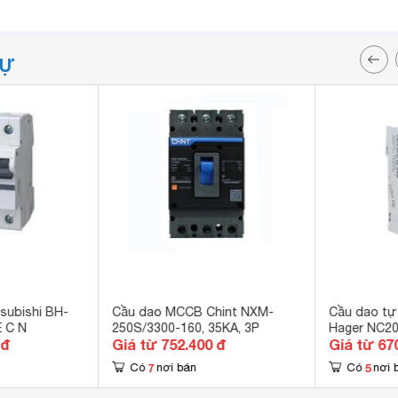
TỰ
subishi BH-
Cầu dao MCCB Chint NXM-
Cầu dao tự
E C N
250S/3300-160, 35KA, 3P
Hager NC2
 đ
Giá từ 752.400 đ
Giá từ 67
7
5
Có
nơi bán
Có
nơi 