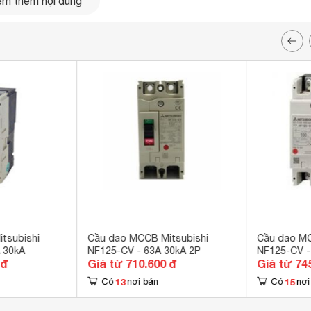
m thêm nội dung
tsubishi
Cầu dao MCCB Mitsubishi
Cầu dao MC
 30kA
NF125-CV - 63A 30kA 2P
NF125-CV -
 đ
Giá từ 710.600 đ
Giá từ 74
13
15
Có
nơi bán
Có
nơi