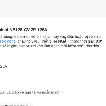
ishi NF125-CV 2P 125A
bị rò rỉ
ử dụng, trẻ em khi vô tình chạm tay vào điện hoặc
ra
NGẮT
0.01
ước nóng
, cháy nổ v.v) . Thiết bị sẽ
trong thời gian
 sẽ bị giật điện và rơi vào tình trạng mất kiểm soát dẫn đến
125A
oát và Bảo vệ quá tải và ngắn mạch
g lưới điện dân dụng và công nghiệp
2