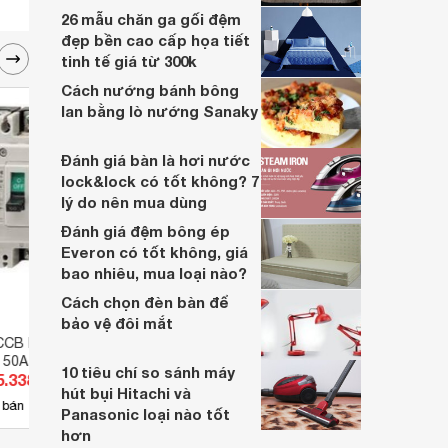
26 mẫu chăn ga gối đệm
đẹp bền cao cấp họa tiết
tinh tế giá từ 300k
Cách nướng bánh bông
lan bằng lò nướng Sanaky
Đánh giá bàn là hơi nước
lock&lock có tốt không? 7
lý do nên mua dùng
Đánh giá đệm bông ép
Everon có tốt không, giá
bao nhiêu, mua loại nào?
Cách chọn đèn bàn để
bảo vệ đôi mắt
CB Mitsubishi
Cầu dao MCCB Mitsubishi
Cầu d
 50A 30kA 2P
NF125-CV - 100A 30kA 2P
NF125
10 tiêu chí so sánh máy
5.338 đ
Giá từ 702.900 đ
Giá 
hút bụi Hitachi và
13
 bán
Có
nơi bán
Có
Panasonic loại nào tốt
hơn