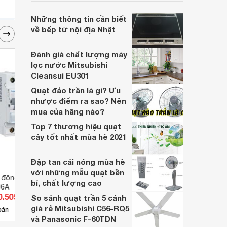
hàng kém chất lượng. Cùng tìm hiểu về
máy hút ẩm nội địa của Nhật và những lưu
Những thông tin cần biết
ý khi mua hàng nhé!
về bếp từ nội địa Nhật
Đánh giá chất lượng máy
lọc nước Mitsubishi
Cleansui EU301
Quạt đảo trần là gì? Ưu
nhược điểm ra sao? Nên
mua của hãng nào?
Top 7 thương hiệu quạt
cây tốt nhất mùa hè 2021
Đập tan cái nóng mùa hè
với những mẫu quạt bền
 động MCB 2P 206A
Khởi động từ Contactor
Aptom
bỉ, chất lượng cao
06A
Schneider LC1E3201N5
25A 
0.505 đ
Giá từ 715.013 đ
Giá 
So sánh quạt trần 5 cánh
giá rẻ Mitsubishi C56-RQ5
3
bán
Có
nơi bán
Có
và Panasonic F-60TDN