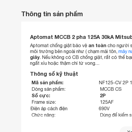
Thông tin sản phẩm
Aptomat MCCB 2 pha 125A 30kA Mitsub
an toàn
Aptomat chống giật bảo vệ
cho người s
môi trường bên ngoài như ( chạm mái tôn,
máy n
giây
. Nếu không có CB chống giật, rất có thể bạn
ngất xỉu hoặc thậm chí tử vong…
Thông số kỹ thuật
Mã sản phẩm:
NF125-CV 2P 
Dòng sản phẩm:
MCCB CS
Số cực:
2P
Frame size:
125AF
Điện áp cách điện
690V
Chức năng:
Dùng để kiểm s
Ứng dụng:
Dùng trong mạn
Tiêu chuẩn:
IEC/EN 60947-