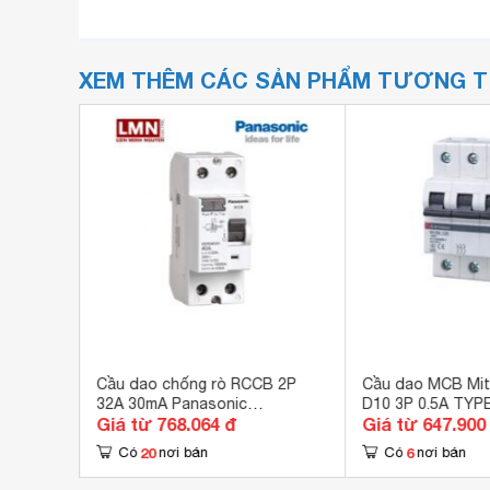
XEM THÊM CÁC SẢN PHẨM TƯƠNG 
r
Cầu dao chống rò RCCB 2P
Cầu dao MCB Mit
32A 30mA Panasonic
D10 3P 0.5A TYP
Giá từ 768.064 đ
Giá từ 647.900
BBDR23230HV
20
6
Có
nơi bán
Có
nơi bán