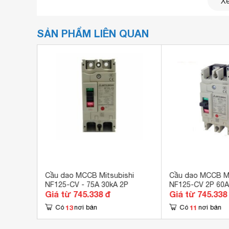
Xe
Điện áp thử nghiệm xung (Uimp):
8kV
SẢN PHẨM LIÊN QUAN
shi
Cầu dao MCCB Mitsubishi
Cầu dao MCCB Mi
3P
NF125-CV - 75A 30kA 2P
NF125-CV 2P 60A
Giá từ 745.338 đ
Giá từ 745.338
13
11
Có
nơi bán
Có
nơi bán