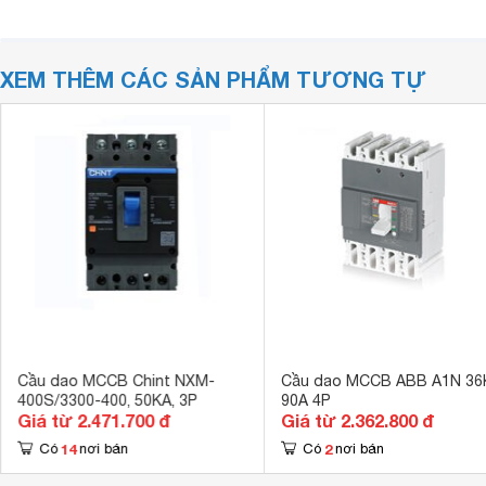
XEM THÊM CÁC SẢN PHẨM TƯƠNG TỰ
Cầu dao MCCB Chint NXM-
Cầu dao MCCB ABB A1N 36
400S/3300-400, 50KA, 3P
90A 4P
Giá từ 2.471.700 đ
Giá từ 2.362.800 đ
14
2
Có
nơi bán
Có
nơi bán