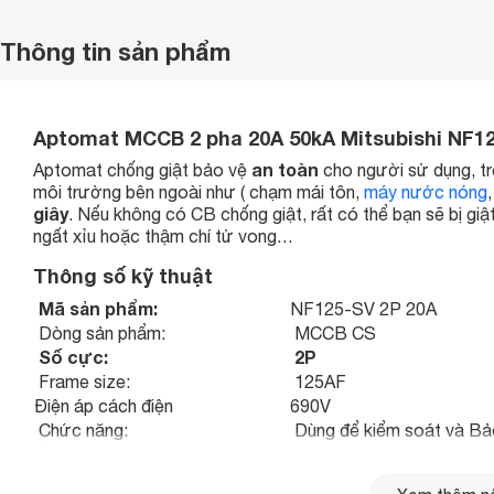
Thông tin sản phẩm
Aptomat MCCB 2 pha 20A 50kA Mitsubishi NF12
an toàn
Aptomat chống giật bảo vệ
cho người sử dụng, tr
môi trường bên ngoài như ( chạm mái tôn,
máy nước nóng
giây
. Nếu không có CB chống giật, rất có thể bạn sẽ bị giậ
ngất xỉu hoặc thậm chí tử vong…
Thông số kỹ thuật
Mã sản phẩm:
NF125-SV 2P 20A
Dòng sản phẩm:
MCCB CS
Số cực:
2P
Frame size:
125AF
Điện áp cách điện
690V
Chức năng:
Dùng để kiểm soát và Bảo
Ứng dụng:
Dùng trong mạng lưới điệ
Tiêu chuẩn:
IEC/EN 60947-2