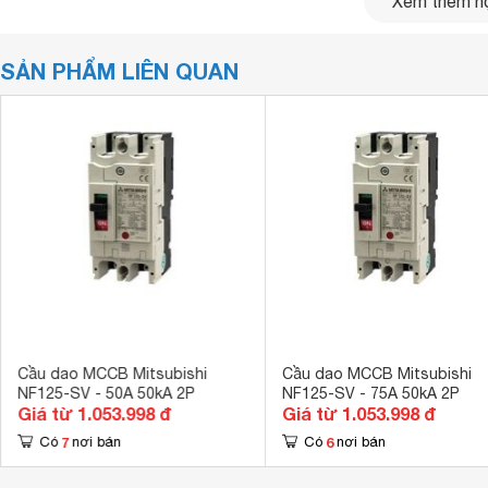
Xem thêm nộ
Điện áp thử nghiệm xung (Uimp):
8kV
SẢN PHẨM LIÊN QUAN
Cầu dao MCCB Mitsubishi
Cầu dao MCCB Mitsubishi
NF125-SV - 50A 50kA 2P
NF125-SV - 75A 50kA 2P
Giá từ 1.053.998 đ
Giá từ 1.053.998 đ
7
6
Có
nơi bán
Có
nơi bán