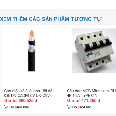
XEM THÊM CÁC SẢN PHẨM TƯƠNG TỰ
Cáp điện kế 3 lõi pha1 lõi đất
Cầu dao MCB Mitsubishi BH
0.6/1kV CADIVI CV DK-CVV-
4P 1.6A TYPE C N
Giá từ 360.525 đ
Giá từ 471.250 đ
3×35+1×16
6
5
Có
nơi bán
Có
nơi bán