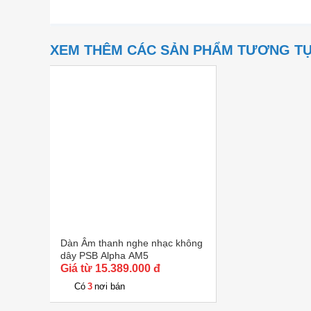
XEM THÊM CÁC SẢN PHẨM TƯƠNG T
Dàn Âm thanh nghe nhạc không
dây PSB Alpha AM5
Giá từ 15.389.000 đ
3
Có
nơi bán