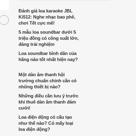
lớn, kết nối đa dạng, mà còn ghi điểm nhờ
Đánh giá loa karaoke JBL
“chất Marshall” cùng cấu trúc âm thanh
Ki512: Nghe nhạc bao phê,
5.1.2 đầy hứa hẹn.
chơi Tết cực mê!
5 mẫu loa soundbar dưới 5
triệu đồng có công suất lớn,
đáng trải nghiệm
Loa soundbar bình dân của
hãng nào tốt nhất hiện nay?
Một dàn âm thanh hội
trường chuẩn chỉnh cần có
những thiết bị nào?
Những điều cần lưu ý trước
khi thuê dàn âm thanh đám
cưới!
Loa điện động có cấu tạo
như thế nào? Có mấy loại
loa điện động?