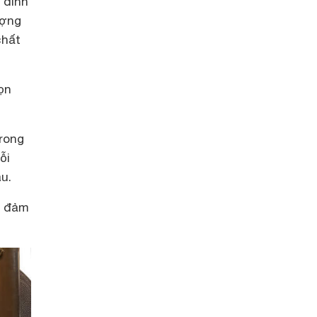
 đình
ượng
chất
ọn
Trong
ỗi
u.
a đảm