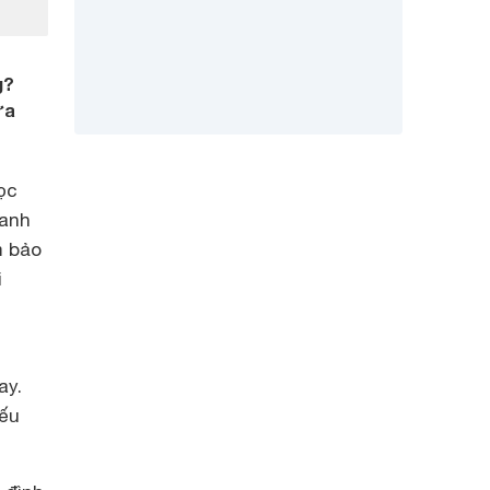
g?
ựa
ọc
hanh
m bảo
i
ay.
nếu