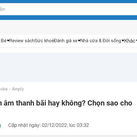
Khác
 Bé
Review sách
Sức khoẻ
Đánh giá xe
Nhà cửa & Đời sống
aoke - Amply
 âm thanh bãi hay không? Chọn sao cho
g
Cập nhật ngày: 02/12/2022, lúc 03:32