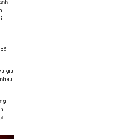
anh
h
ất
 bộ
à gia
 nhau
ong
ch
ạt