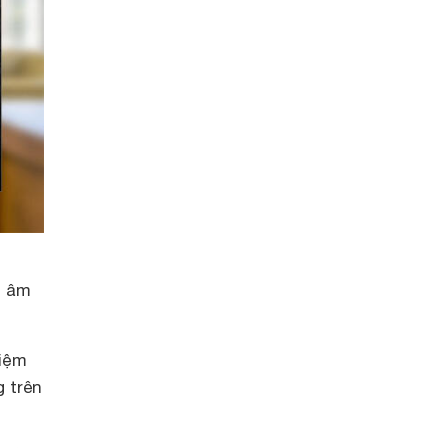
n âm
hiệm
 trên