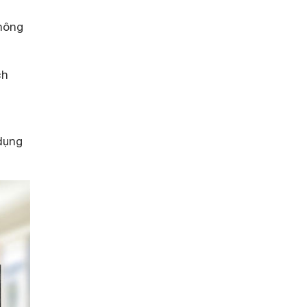
hông
ch
n
 dụng