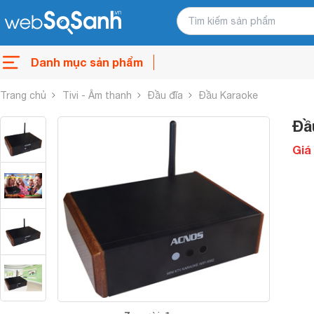
Danh mục sản phẩm
Trang chủ
Tivi - Âm thanh
Đầu đĩa
Đầu Karaoke
Đầ
Giá 