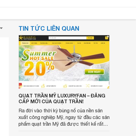
TIN TỨC LIÊN QUAN
QUẠT TRẦN MỸ LUXURYFAN – ĐẲNG
CẤP MỚI CỦA QUẠT TRẦN!
Ra đời vào thời kỳ bùng nổ của nền sản
xuất công nghiệp Mỹ, ngay từ đầu các sản
phẩm quạt trần Mỹ đã được thiết kế rất
cầu kỳ và chất lượng. Những chiếc quạt