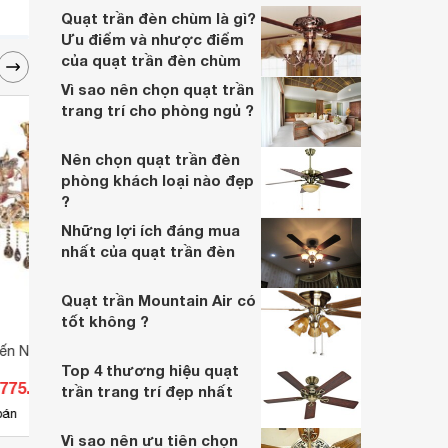
trần Hunter hay Casablanca cổ thường
Quạt trần đèn chùm là gì?
được thiết kế thủ công với những nét hoa
Ưu điểm và nhược điểm
văn tinh xảo độc đáo và đẳng cấp…
của quạt trần đèn chùm
Vì sao nên chọn quạt trần
trang trí cho phòng ngủ ?
Nên chọn quạt trần đèn
phòng khách loại nào đẹp
?
Những lợi ích đáng mua
nhất của quạt trần đèn
Quạt trần Mountain Air có
tốt không ?
ến NC 16822/10+5
Đèn chùm đồng CD-751/6
Đèn c
Top 4 thương hiệu quạt
.775.300 đ
Giá từ 13.244.000 đ
Giá 
trần trang trí đẹp nhất
4
bán
Có
nơi bán
Có
Vì sao nên ưu tiên chọn