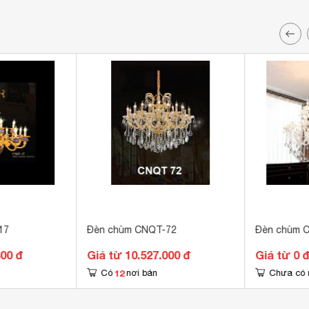
17
Đèn chùm CNQT-72
Đèn chùm 
800 đ
Giá từ 10.527.000 đ
Giá từ 0 
12
Có
nơi bán
Chưa có 