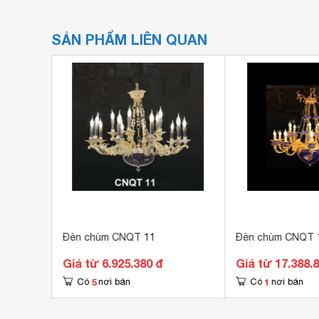
SẢN PHẨM LIÊN QUAN
Đèn chùm CNQT 11
Đèn chùm CNQT 
Giá từ 6.925.380 đ
Giá từ 17.388.
5
1
Có
nơi bán
Có
nơi bán