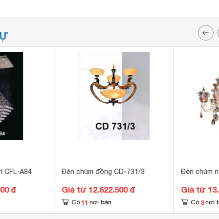
TỰ
rí CFL-A84
Đèn chùm đồng CD-731/3
Đèn chùm n
000 đ
Giá từ 12.622.500 đ
Giá từ 13
11
3
Có
nơi bán
Có
nơi 