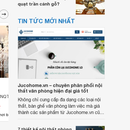
quạt trần cánh gỗ?
TIN TỨC MỚI NHẤT
Jucohome.vn – chuyên phân phối nội
thất văn phòng hiện đại giá tốt
CNQT-207
Đèn chùm CNQT-161
Đèn 
Không chỉ cung cấp đa dạng các loại nội
thất, bàn ghế văn phòng làm việc mà giá
đ
Giá từ 40.502.000 đ
Giá 
thành các sản phẩm từ Jucohome.vn cũng
5
nơi bán
Có
nơi bán
Có
luôn tốt nhất cho người sử dụng.
7 thiết kế nội thất phòng