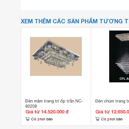
XEM THÊM CÁC SẢN PHẨM TƯƠNG 
1
Đèn mâm trang trí ốp trần NC-
Đèn chùm trang t
80208
Giá từ 14.520.000 đ
Giá từ 12.650.
3
2
Có
nơi bán
Có
nơi bán