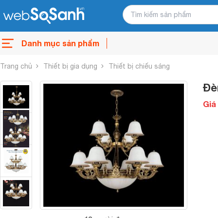
Danh mục sản phẩm
Trang chủ
Thiết bị gia dụng
Thiết bị chiếu sáng
Đè
Giá 