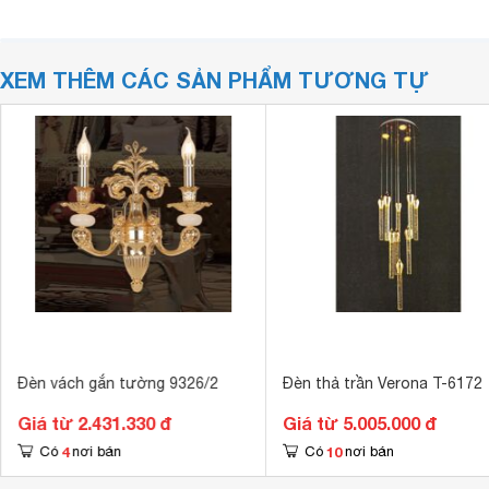
XEM THÊM CÁC SẢN PHẨM TƯƠNG TỰ
Đèn vách gắn tường 9326/2
Đèn thả trần Verona T-6172
Giá từ 2.431.330 đ
Giá từ 5.005.000 đ
4
10
Có
nơi bán
Có
nơi bán