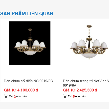
SẢN PHẨM LIÊN QUAN
Đèn chùm cổ điển NC 9019/8C
Đèn chùm trang trí NetViet 
9019/8A
Giá từ 4.103.000 đ
Giá từ 2.425.500 đ
2
5
Có
nơi bán
Có
nơi bán