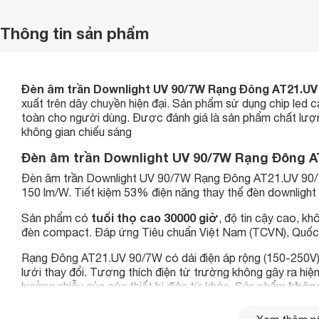
Thông tin sản phẩm
Đèn âm trần Downlight UV 90/7W Rạng Đông AT21.U
xuất trên dây chuyền hiện đại. Sản phẩm sử dụng chip led
toàn cho người dùng. Được đánh giá là sản phẩm chất lượn
không gian chiếu sáng
Đèn âm trần Downlight UV 90/7W Rạng Đông A
Đèn âm trần Downlight UV 90/7W Rạng Đông AT21.UV 90
150 lm/W. Tiết kiệm 53% điện năng thay thế đèn downlight
tuổi thọ cao 30000 giờ
Sản phẩm có
, độ tin cậy cao, kh
đèn compact. Đáp ứng Tiêu chuẩn Việt Nam (TCVN), Quốc 
Rạng Đông AT21.UV 90/7W có dải điện áp rộng (150-250V) á
lưới thay đổi. Tương thích điện từ trường không gây ra hiệ
khôn
hưởng nhiễu của các thiết bị điện tử khác. Sản phẩm
ra , an toàn cho người sử dụng