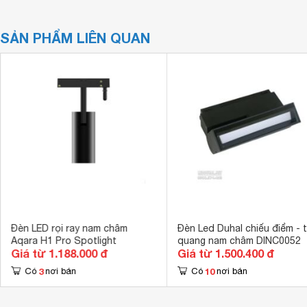
SẢN PHẨM LIÊN QUAN
Đèn LED rọi ray nam châm
Đèn Led Duhal chiếu điểm - 
Aqara H1 Pro Spotlight
quang nam châm DINC0052
Giá từ 1.188.000 đ
Giá từ 1.500.400 đ
3
10
Có
nơi bán
Có
nơi bán