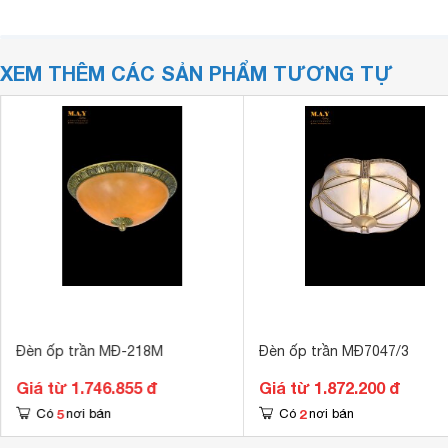
XEM THÊM CÁC SẢN PHẨM TƯƠNG TỰ
Đèn ốp trần MĐ-218M
Đèn ốp trần MĐ7047/3
Giá từ 1.746.855 đ
Giá từ 1.872.200 đ
5
2
Có
nơi bán
Có
nơi bán