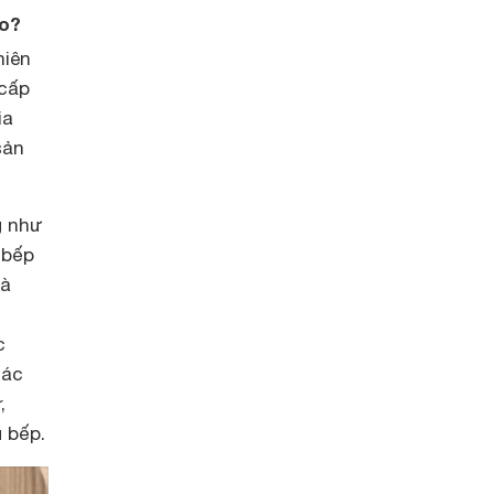
ao?
hiên
 cấp
ia
sản
g như
 bếp
hà
c
các
,
 bếp.