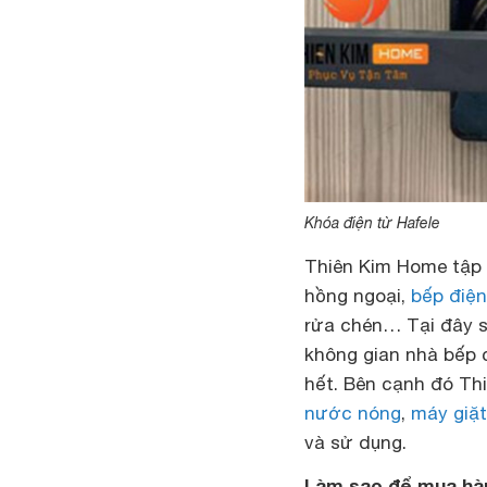
Khóa điện từ Hafele
Thiên Kim Home
tập
hồng ngoại,
bếp điện
rửa chén… Tại đây s
không gian nhà bếp c
hết. Bên cạnh đó Th
nước nóng
,
máy giặt
và sử dụng.
Làm sao để mua hà