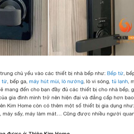
 trung chủ yếu vào các thiết bị nhà bếp như:
Bếp từ
, bế
 từ
, bếp ga,
máy hút mùi
,
lò nướng
, lò vi sóng,
tủ lạnh
, 
ẽ mang đến cho bạn đầy đủ các thiết bị cho nhà bếp, g
ủa gia đình mình trở nên hiện đại và đẳng cấp hơn bao
iên Kim Home còn có thêm một số thiết bị gia dụng như
, máy sấy, máy làm mát… Cũng được nhiều người qua
ng được ở Thiên Kim Home