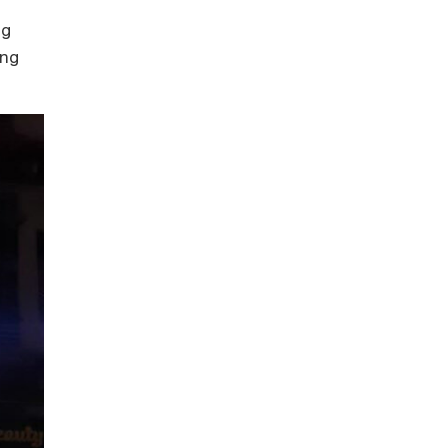
ng
ẵng