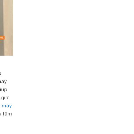
p
máy
iúp
 giờ
:
máy
n tâm