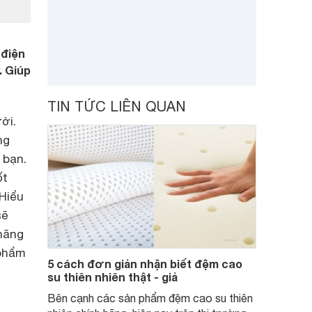
 điện
. Giúp
TIN TỨC LIÊN QUAN
ời.
ng
 bạn.
ốt
 Hiểu
sẽ
 hãng
 phẩm
5 cách đơn giản nhận biết đệm cao
su thiên nhiên thật - giả
Bên cạnh các sản phẩm đệm cao su thiên