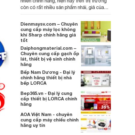
nhiên chính hãng, hiện nay trên thị trường
còn có rất nhiều sản phẩm nhái, giả của
các thương hiệu lớn bày bán trộn lẫn. Vậy
làm cách nào để phân biệt được đệm cao
Dienmaysv.com – Chuyên
su thật – giả?
cung cấp máy lọc không
khí Sharp chính hãng giá
tốt
Daiphongmaterial.com –
Chuyên cung cấp gạch ốp
lát, thiết bị vệ sinh chính
hãng
Bếp Nam Dương - Đại lý
chính hãng thiết bị nhà
bếp LORCA
Bep365.vn - Đại lý cung
cấp thiết bị LORCA chính
hãng
AOA Việt Nam - chuyên
cung cấp máy chiếu chính
hãng uy tín