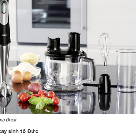
ăng Braun
xay sinh tố Đức