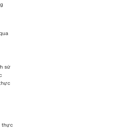
ng
 qua
ch sử
c
thực
i thực