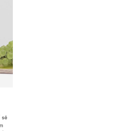
 sẽ
ẩm