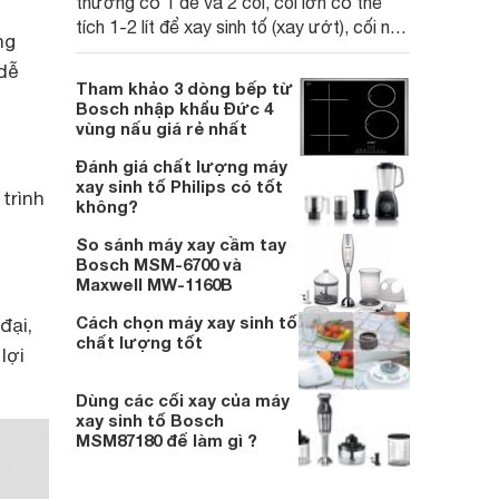
thường có 1 đế và 2 cối, cối lớn có thể
tích 1-2 lít để xay sinh tố (xay ướt), cối nhỏ
ng
dùng xay thịt, ngũ cốc, các loại hạt (xay
dễ
khô)
Tham khảo 3 dòng bếp từ
Bosch nhập khẩu Đức 4
vùng nấu giá rẻ nhất
Đánh giá chất lượng máy
xay sinh tố Philips có tốt
trình
không?
So sánh máy xay cầm tay
Bosch MSM-6700 và
Maxwell MW-1160B
Cách chọn máy xay sinh tố
đại,
chất lượng tốt
lợi
Dùng các cối xay của máy
xay sinh tố Bosch
MSM87180 để làm gì ?