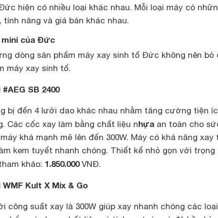
Đức hiện có nhiều loại khác nhau. Mỗi loại máy có nhữ
, tính năng và giá bán khác nhau.
ố mini của Đức
ững dòng sản phẩm máy xay sinh tố Đức không nên bỏ
m máy xay sinh tố.
i #AEG SB 2400
 bị đến 4 lưỡi dao khác nhau nhằm tăng cường tiện í
hựa
. Các cốc xay làm bằng chất liệu n
an toàn cho sứ
 máy khá mạnh mẽ lên đến 300W. Máy có khả năng xay 
àm kem tuyết nhanh chóng. Thiết kế nhỏ gọn với trọng
1.850.000
 tham khảo:
VNĐ.
i WMF Kult X Mix & Go
ới công suất xay là 300W giúp xay nhanh chóng các loạ