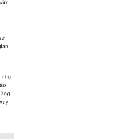
phẩm
 sử
gian
i nhu
nào
năng
 xay