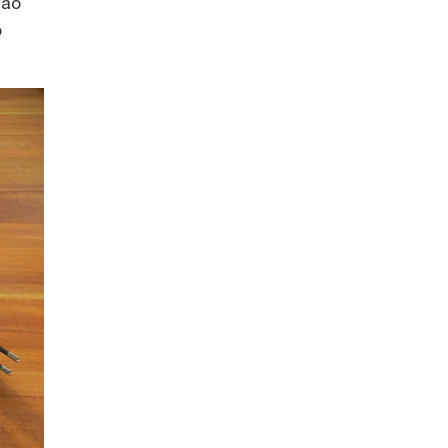
cao
ó